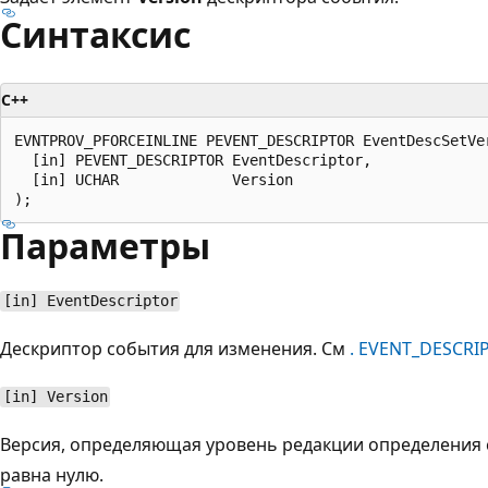
Синтаксис
C++
EVNTPROV_PFORCEINLINE PEVENT_DESCRIPTOR EventDescSetVer
  [in] PEVENT_DESCRIPTOR EventDescriptor,

  [in] UCHAR             Version

Параметры
[in] EventDescriptor
Дескриптор события для изменения. См
. EVENT_DESCRI
[in] Version
Версия, определяющая уровень редакции определения 
равна нулю.