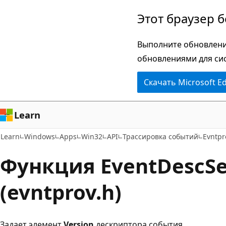
Пропустить
Этот браузер 
и
перейти
Выполните обновлени
к
обновлениями для си
основному
Скачать Microsoft E
содержимому
Learn
Learn
Windows
Apps
Win32
API
Трассировка событий
Evntpr
Функция EventDescSe
(evntprov.h)
Задает элемент
Version
дескриптора события.