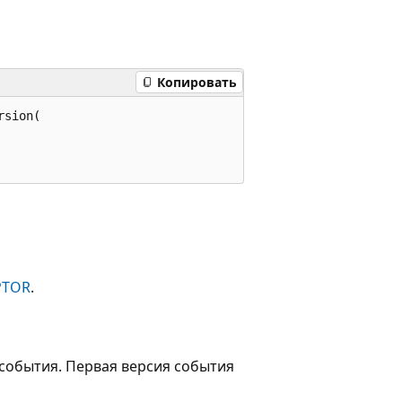
Копировать
sion(

PTOR
.
события. Первая версия события