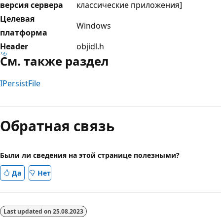
версия сервера
классические приложения]
Целевая
Windows
платформа
Header
objidl.h
См. также раздел
IPersistFile
Режим
чтения
Обратная связь
выключен
Были ли сведения на этой странице полезными?
Да
Нет
Last updated on
25.08.2023