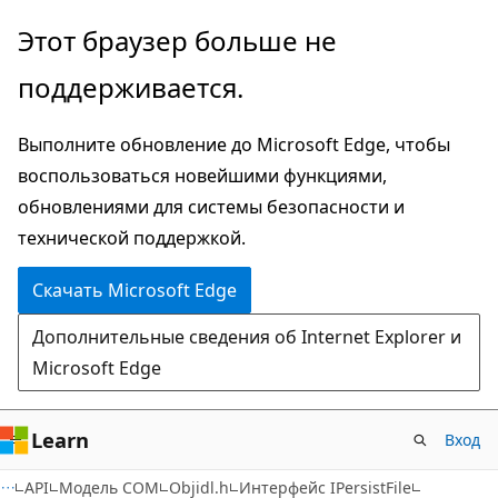
Пропустить
Этот браузер больше не
и
поддерживается.
перейти
к
Выполните обновление до Microsoft Edge, чтобы
основному
воспользоваться новейшими функциями,
содержимому
обновлениями для системы безопасности и
технической поддержкой.
Скачать Microsoft Edge
Дополнительные сведения об Internet Explorer и
Microsoft Edge
Learn
Вход
API
Модель COM
Objidl.h
Интерфейс IPersistFile