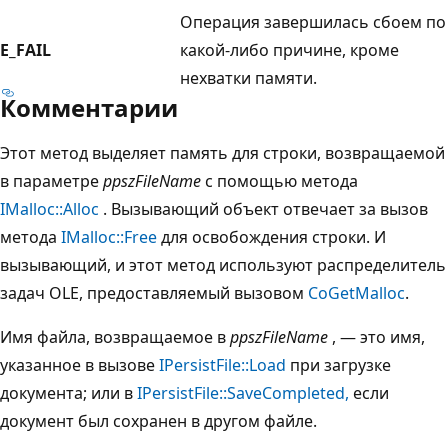
Операция завершилась сбоем по
E_FAIL
какой-либо причине, кроме
нехватки памяти.
Комментарии
Этот метод выделяет память для строки, возвращаемой
в параметре
ppszFileName
с помощью метода
IMalloc::Alloc
. Вызывающий объект отвечает за вызов
метода
IMalloc::Free
для освобождения строки. И
вызывающий, и этот метод используют распределитель
задач OLE, предоставляемый вызовом
CoGetMalloc
.
Имя файла, возвращаемое в
ppszFileName
, — это имя,
указанное в вызове
IPersistFile::Load
при загрузке
документа; или в
IPersistFile::SaveCompleted,
если
документ был сохранен в другом файле.