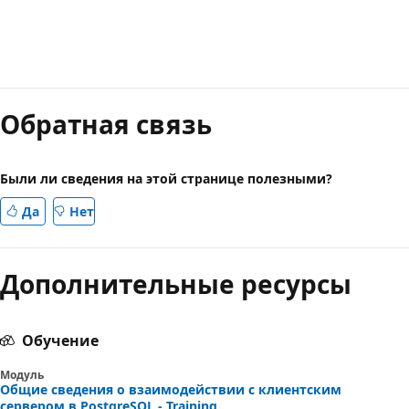
Режим
чтения
Обратная связь
выключен
Были ли сведения на этой странице полезными?
Да
Нет
Дополнительные ресурсы
Обучение
Модуль
Общие сведения о взаимодействии с клиентским
сервером в PostgreSQL - Training