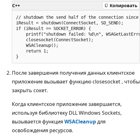
C++
Копировать
// shutdown the send half of the connection since 
iResult = shutdown(ConnectSocket, SD_SEND);

if (iResult == SOCKET_ERROR) {

    printf("shutdown failed: %d\n", WSAGetLastErro
    closesocket(ConnectSocket);

    WSACleanup();

    return 1;

После завершения получения данных клиентское
приложение вызывает функцию closesocket
, чтобы
закрыть сокет.
Когда клиентское приложение завершается,
используя библиотеку DLL Windows Sockets,
вызывается функция
WSACleanup
для
освобождения ресурсов.