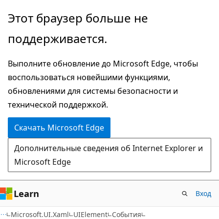
Пропустить
Переход
Этот браузер больше не
и
к
поддерживается.
перейти
навигации
к
на
Выполните обновление до Microsoft Edge, чтобы
основному
странице
воспользоваться новейшими функциями,
содержимому
обновлениями для системы безопасности и
технической поддержкой.
Скачать Microsoft Edge
Дополнительные сведения об Internet Explorer и
Microsoft Edge
Learn
Вход
C#
Microsoft.UI.Xaml
UIElement
События