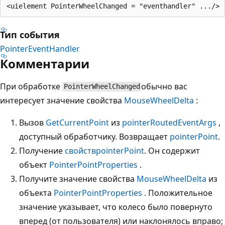
Тип события
PointerEventHandler
Комментарии
При обработке
обычно вас
PointerWheelChanged
интересует значение свойства
MouseWheelDelta
:
Вызов
GetCurrentPoint
из
pointerRoutedEventArgs
,
доступный обработчику. Возвращает
pointerPoint
.
Получение
свойств
pointerPoint
. Он содержит
объект
PointerPointProperties
.
Получите значение свойства
MouseWheelDelta
из
объекта
PointerPointProperties
. Положительное
значение указывает, что колесо было повернуто
вперед (от пользователя) или наклонялось вправо;