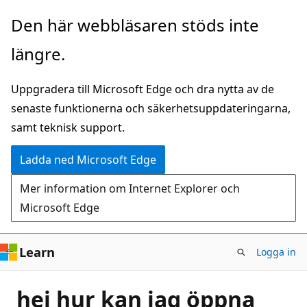
Hoppa
Den här webbläsaren stöds inte
till
längre.
huvudinnehåll
Uppgradera till Microsoft Edge och dra nytta av de
senaste funktionerna och säkerhetsuppdateringarna,
samt teknisk support.
Ladda ned Microsoft Edge
Mer information om Internet Explorer och
Microsoft Edge
Learn
Logga in
hej hur kan jag öppna