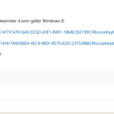
Sidewinder 4 som gäller Windows 8:
C/4/7/C47FC6A0-ED5D-43E1-B491-1864E35E199C/MouseKeyb
7/4/4/744D6BE6-4EC4-4B5F-8575-62EC231528B6/MouseKeybo
?