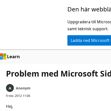
Hoppa
Den här webblä
till
huvudinnehåll
Uppgradera till Micros
samt teknisk support.
Ladda ned Microsoft
Learn
Problem med Microsoft Si
Anonym
9 nov. 2012 11:06
Hej,