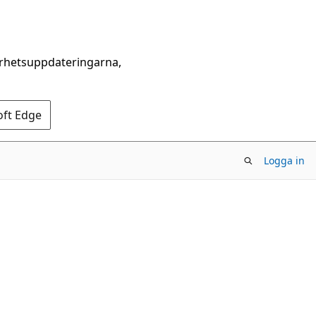
erhetsuppdateringarna,
oft Edge
Logga in