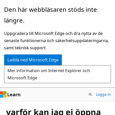
Hoppa
Den här webbläsaren stöds inte
till
längre.
huvudinnehåll
Uppgradera till Microsoft Edge och dra nytta av de
senaste funktionerna och säkerhetsuppdateringarna,
samt teknisk support.
Ladda ned Microsoft Edge
Mer information om Internet Explorer och
Microsoft Edge
Learn
Logga in
varför kan jag ej öppna