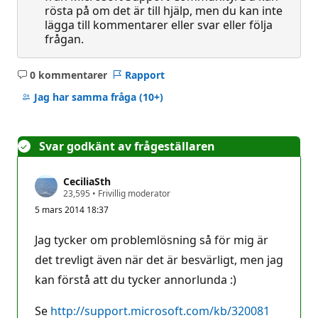
rösta på om det är till hjälp, men du kan inte
lägga till kommentarer eller svar eller följa
frågan.
0 kommentarer
Rapport
Inga
kommentarer
Jag har samma fråga
(10+)
Svar godkänt av frågeställaren
CeciliaSth
R
23,595
•
Frivillig moderator
y
5 mars 2014 18:37
k
t
e
Jag tycker om problemlösning så för mig är
s
p
det trevligt även när det är besvärligt, men jag
o
kan förstå att du tycker annorlunda :)
ä
n
g
Se
http://support.microsoft.com/kb/320081