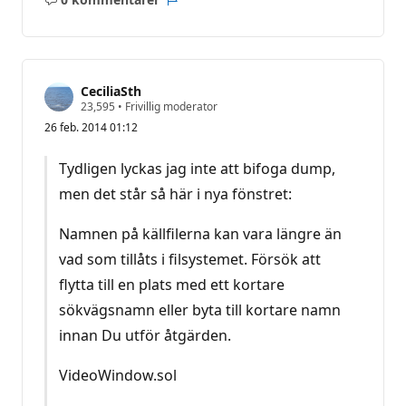
Inga
Rapport
kommentarer
CeciliaSth
R
23,595
•
Frivillig moderator
y
26 feb. 2014 01:12
k
t
e
Tydligen lyckas jag inte att bifoga dump,
s
p
men det står så här i nya fönstret:
o
ä
n
Namnen på källfilerna kan vara längre än
g
vad som tillåts i filsystemet. Försök att
flytta till en plats med ett kortare
sökvägsnamn eller byta till kortare namn
innan Du utför åtgärden.
VideoWindow.sol