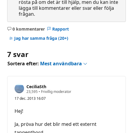
rösta på om det är till hjälp, men du kan inte
lägga till kommentarer eller svar eller följa
frågan.
0 kommentarer
Rapport
Inga
kommentarer
Jag har samma fråga
(20+)
7 svar
Sortera efter:
Mest användbara
CeciliaSth
R
23,595
•
Frivillig moderator
y
17 dec. 2013 16:07
k
t
e
Hej!
s
p
o
Ja, pröva hur det blir med ett externt
ä
n
tangentbord.