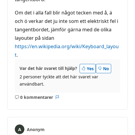
g
Om det i alla fall blir något tecken med å, ä
och ö verkar det ju inte som ett elektriskt fel i
tangentbordet, jämför gärna med de olika
layouter på sidan
https://en.wikipedia.org/wiki/Keyboard_layou
t
.
Var det här svaret till hjälp?
Yes
No
2 personer tyckte att det här svaret var
användbart.
0 kommentarer
Inga
Rapport
kommentarer
Anonym