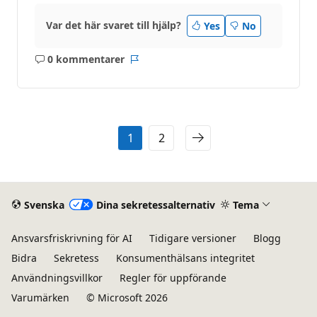
Var det här svaret till hjälp?
Yes
No
0 kommentarer
Inga
Rapport
kommentarer
1
2
Svenska
Dina sekretessalternativ
Tema
Ansvarsfriskrivning för AI
Tidigare versioner
Blogg
Bidra
Sekretess
Konsumenthälsans integritet
Användningsvillkor
Regler för uppförande
Varumärken
© Microsoft 2026