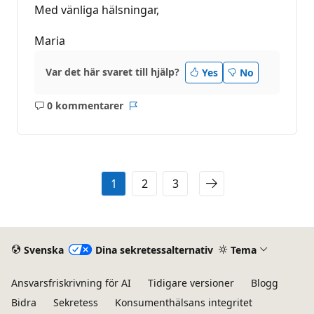
Med vänliga hälsningar,
Maria
Var det här svaret till hjälp?
Yes
No
0 kommentarer
Inga
Rapport
kommentarer
1
2
3
Svenska
Dina sekretessalternativ
Tema
Ansvarsfriskrivning för AI
Tidigare versioner
Blogg
Bidra
Sekretess
Konsumenthälsans integritet