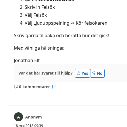
Skriv in Felsök
Välj Felsök
Välj Ljuduppspelning -> Kör felsökaren
Skriv gärna tillbaka och berätta hur det gick!
Med vänliga hälsningar,
Jonathan Elf
Var det här svaret till hjälp?
Yes
No
0 kommentarer
Inga
Rapport
kommentarer
Anonym
18 maj 2018 09:39