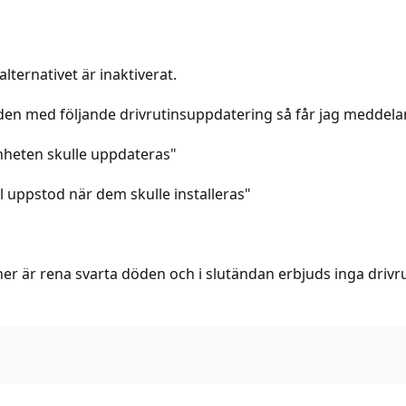
alternativet är inaktiverat.
t den med följande drivrutinsuppdatering så får jag meddela
nheten skulle uppdateras"
l uppstod när dem skulle installeras"
r är rena svarta döden och i slutändan erbjuds inga drivrut