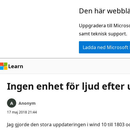
Hoppa
Den här webblä
till
huvudinnehåll
Uppgradera till Micros
samt teknisk support.
Ladda ned Microsoft
Learn
Ingen enhet för ljud efter
Anonym
17 maj 2018 21:44
Jag gjorde den stora uppdateringen i wind 10 till 1803 o