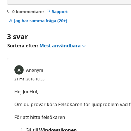
0 kommentarer
Rapport
Inga
kommentarer
Jag har samma fråga
(20+)
3 svar
Sortera efter:
Mest användbara
Anonym
21 maj 2018 10:55
Hej JoeHol,
Om du provar köra Felsökaren för ljudproblem vad få
För att hitta felsökaren
Gå till
Windowsikonen