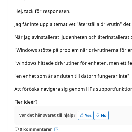
Hej, tack för responesen.
Jag får inte upp alternativet "återställa drivrutin" det 
När jag avinstallerat ljudenheten och återinstallera
"Windows stötte på problem när drivrutinerna för e
"windows hittade drivrutiner för enheten, men ett fe
"en enhet som är ansluten till datorn fungerar inte"
Att föröska navigera sig genom HPs supportfunktione
Fler ideér?
Var det här svaret till hjälp?
Yes
No
0 kommentarer
Inga
Rapport