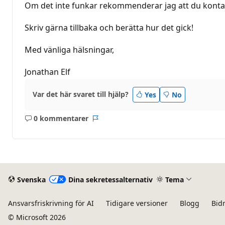
Om det inte funkar rekommenderar jag att du kontakta
Skriv gärna tillbaka och berätta hur det gick!
Med vänliga hälsningar,
Jonathan Elf
Var det här svaret till hjälp?
Yes
No
0 kommentarer
Inga
Rapport
kommentarer
Svenska
Dina sekretessalternativ
Tema
Ansvarsfriskrivning för AI
Tidigare versioner
Blogg
Bid
© Microsoft 2026