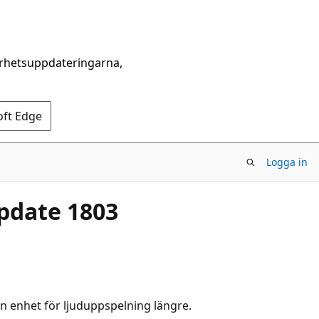
erhetsuppdateringarna,
oft Edge
Logga in
update 1803
gon enhet för ljuduppspelning längre.