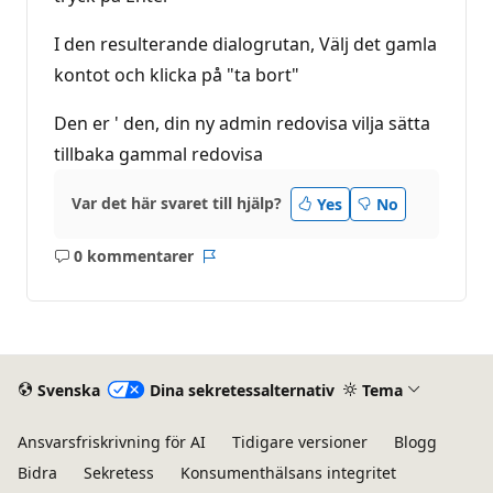
I den resulterande dialogrutan, Välj det gamla
kontot och klicka på "ta bort"
Den er ' den, din ny admin redovisa vilja sätta
tillbaka gammal redovisa
Var det här svaret till hjälp?
Yes
No
0 kommentarer
Inga
Rapport
kommentarer
Svenska
Dina sekretessalternativ
Tema
Ansvarsfriskrivning för AI
Tidigare versioner
Blogg
Bidra
Sekretess
Konsumenthälsans integritet