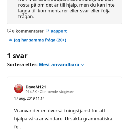
rösta på om det är till hjälp, men du kan inte
lägga till kommentarer eller svar eller följa
frågan.
0 kommentarer
Rapport
Inga
kommentarer
Jag har samma fråga
(20+)
1 svar
Sortera efter:
Mest användbara
DaveM121
R
914.3K
•
Oberoende rådgivare
y
17 aug. 2019 11:14
k
t
e
Vi använder en översättningstjänst för att
s
p
hjälpa våra användare. Ursäkta grammatiska
o
fel.
ä