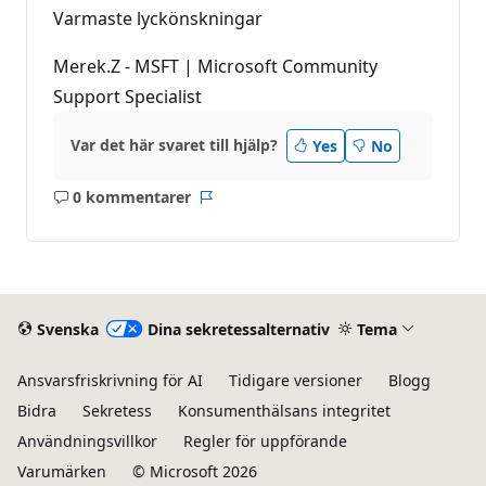
Varmaste lyckönskningar
Merek.Z - MSFT | Microsoft Community
Support Specialist
Var det här svaret till hjälp?
Yes
No
0 kommentarer
Inga
Rapport
kommentarer
Svenska
Dina sekretessalternativ
Tema
Ansvarsfriskrivning för AI
Tidigare versioner
Blogg
Bidra
Sekretess
Konsumenthälsans integritet
Användningsvillkor
Regler för uppförande
Varumärken
© Microsoft 2026