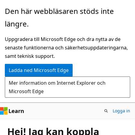
Hoppa
Den här webbläsaren stöds inte
till
längre.
huvudinnehåll
Uppgradera till Microsoft Edge och dra nytta av de
senaste funktionerna och säkerhetsuppdateringarna,
samt teknisk support.
Ladda ned Microsoft Edge
Mer information om Internet Explorer och
Microsoft Edge
Learn
Logga in
Hej! Jag kan koppla