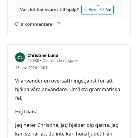
Var det här svaret till hjälp?
Yes
No
0 kommentarer
Inga
Rapport
kommentarer
Christine Luna
R
26,630
•
Oberoende rådgivare
y
12 nov. 2024 11:01
k
t
e
Vi använder en översättningstjänst för att
s
p
hjälpa våra användare. Ursäkta grammatiska
o
fel.
ä
n
g
Hej Diana,
Jag heter Christine, jag hjälper dig gärna. Jag
kan se här att du inte kan höra ljudet från