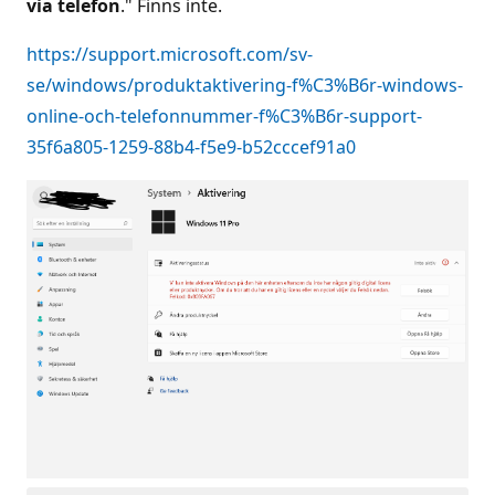
via telefon
." Finns inte.
https://support.microsoft.com/sv-
se/windows/produktaktivering-f%C3%B6r-windows-
online-och-telefonnummer-f%C3%B6r-support-
35f6a805-1259-88b4-f5e9-b52cccef91a0