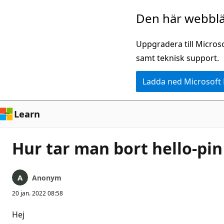
Hoppa
Den här webblä
till
huvudinnehåll
Uppgradera till Micros
samt teknisk support.
Ladda ned Microsoft
Learn
Hur tar man bort hello-pin 
Anonym
20 jan. 2022 08:58
Hej