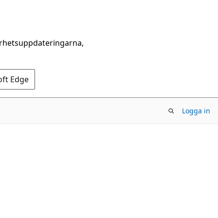
erhetsuppdateringarna,
oft Edge
Logga in