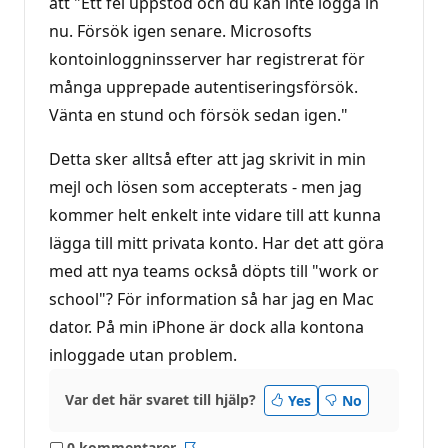
att "Ett fel uppstod och du kan inte logga in
nu. Försök igen senare. Microsofts
kontoinloggninsserver har registrerat för
många upprepade autentiseringsförsök.
Vänta en stund och försök sedan igen."
Detta sker alltså efter att jag skrivit in min
mejl och lösen som accepterats - men jag
kommer helt enkelt inte vidare till att kunna
lägga till mitt privata konto. Har det att göra
med att nya teams också döpts till "work or
school"? För information så har jag en Mac
dator. På min iPhone är dock alla kontona
inloggade utan problem.
Var det här svaret till hjälp?
Yes
No
0 kommentarer