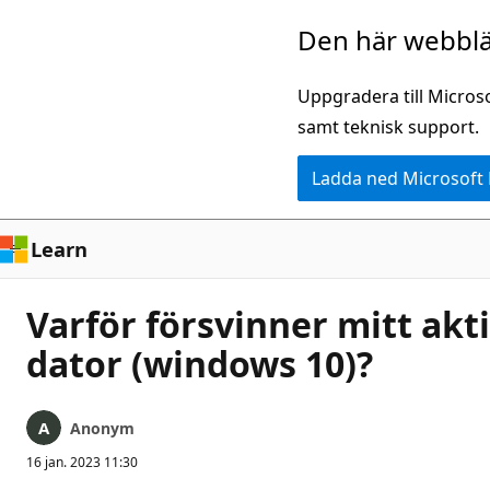
Hoppa
Den här webblä
till
huvudinnehåll
Uppgradera till Micros
samt teknisk support.
Ladda ned Microsoft
Learn
Varför försvinner mitt akti
dator (windows 10)?
Anonym
16 jan. 2023 11:30