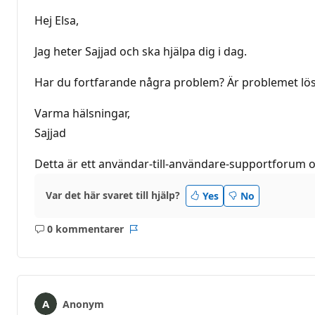
Hej Elsa,
Jag heter Sajjad och ska hjälpa dig i dag.
Har du fortfarande några problem? Är problemet lös
Varma hälsningar,
Sajjad
Detta är ett användar-till-användare-supportforum 
Var det här svaret till hjälp?
Yes
No
0 kommentarer
Inga
Rapport
kommentarer
Anonym