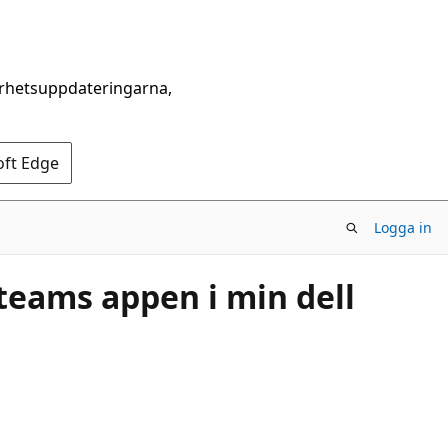
erhetsuppdateringarna,
oft Edge
Logga in
 teams appen i min dell