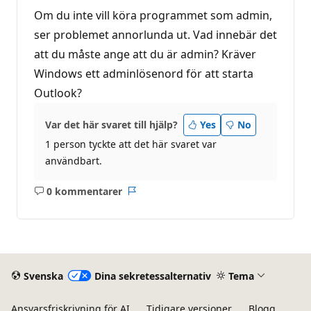
Om du inte vill köra programmet som admin,
ser problemet annorlunda ut. Vad innebär det
att du måste ange att du är admin? Kräver
Windows ett adminlösenord för att starta
Outlook?
Var det här svaret till hjälp?
Yes
No
1 person tyckte att det här svaret var
användbart.
0 kommentarer
Inga
Rapport
kommentarer
Svenska
Dina sekretessalternativ
Tema
Ansvarsfriskrivning för AI
Tidigare versioner
Blogg