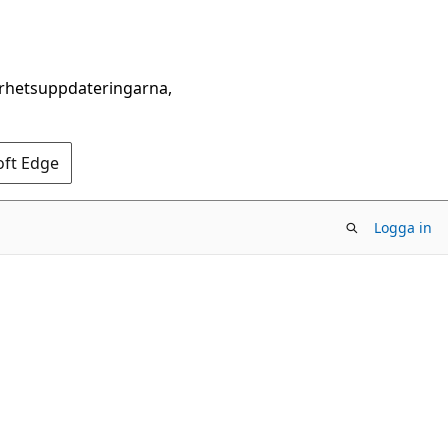
erhetsuppdateringarna,
oft Edge
Logga in