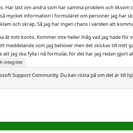
ga vis. Har läst om andra som har samma problem och liksom 
a i så mycket information i formuläret om personer jag har s
klam och skräp. Så jag har ingen chans i världen att komma
åt mitt konto. Kommer inte heller ihåg vad jag hade för sv
få ett meddelande som jag behöver men det skickas till mitt
tt jag ska fylla i nå formulär, för det har jag redan gjort a
 integritet
soft Support Community. Du kan rösta på om det är till hjä