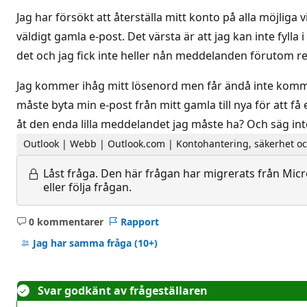
Jag har försökt att återställa mitt konto på alla möjli
väldigt gamla e-post. Det värsta är att jag kan inte fyll
det och jag fick inte heller nån meddelanden förutom re
Jag kommer ihåg mitt lösenord men får ändå inte komma 
måste byta min e-post från mitt gamla till nya för att 
åt den enda lilla meddelandet jag måste ha? Och säg inte a
Outlook | Webb | Outlook.com | Kontohantering, säkerhet och
Låst fråga.
Den här frågan har migrerats från Micro
eller följa frågan.
0 kommentarer
Rapport
Inga
kommentarer
Jag har samma fråga
(10+)
Svar godkänt av frågeställaren