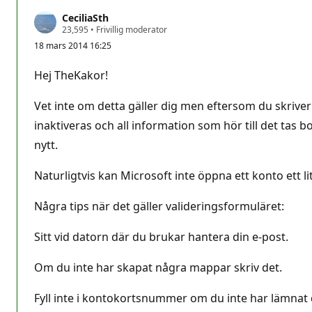
CeciliaSth
R
23,595
•
Frivillig moderator
y
18 mars 2014 16:25
k
t
e
Hej TheKakor!
s
p
o
Vet inte om detta gäller dig men eftersom du skrive
ä
n
inaktiveras och all information som hör till det tas 
g
nytt.
Naturligtvis kan Microsoft inte öppna ett konto ett li
Några tips när det gäller valideringsformuläret:
Sitt vid datorn där du brukar hantera din e-post.
Om du inte har skapat några mappar skriv det.
Fyll inte i kontokortsnummer om du inte har lämnat de