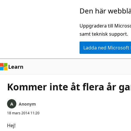
Hoppa
Den här webblä
till
huvudinnehåll
Uppgradera till Micros
samt teknisk support.
Ladda ned Microsoft
Learn
Kommer inte åt flera år 
Anonym
18 mars 2014 11:20
Hej!