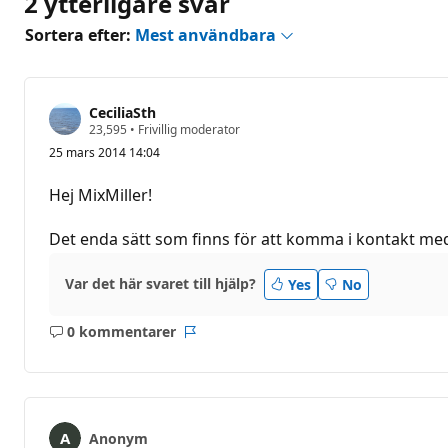
2 ytterligare svar
Sortera efter:
Mest användbara
CeciliaSth
R
23,595
•
Frivillig moderator
y
25 mars 2014 14:04
k
t
e
Hej MixMiller!
s
p
o
Det enda sätt som finns för att komma i kontakt med 
ä
n
g
Var det här svaret till hjälp?
Yes
No
0 kommentarer
Inga
Rapport
kommentarer
Anonym