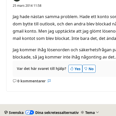
25 mars 2014 11:58
Jag hade nästan samma problem. Hade ett konto som 
dom bytte till outlook, och den andra blev blockad nå
gmail konto. Men jag upptäckte att jag glömt lösenor
mail kontot som blev blockat. Inte bara det, det änd
Jag kommer ihåg lösenorden och säkerhetsfrågan på 
blockade, så jag kommer inte ihåg någonting av det...
Var det här svaret till hjälp?
Yes
No
0 kommentarer
Inga
Rapport
kommentarer
Svenska
Dina sekretessalternativ
Tema