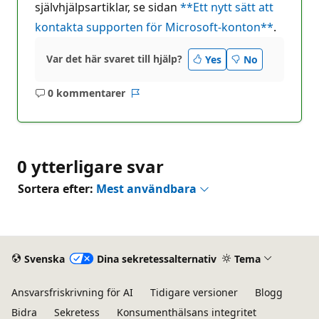
självhjälpsartiklar, se sidan
**Ett nytt sätt att
kontakta supporten för Microsoft-konton**
.
Var det här svaret till hjälp?
Yes
No
0 kommentarer
Inga
Rapport
kommentarer
0 ytterligare svar
Sortera efter:
Mest användbara
Svenska
Dina sekretessalternativ
Tema
Ansvarsfriskrivning för AI
Tidigare versioner
Blogg
Bidra
Sekretess
Konsumenthälsans integritet