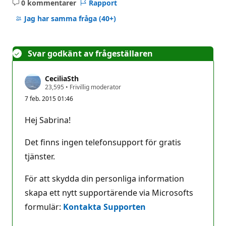
0 kommentarer
Rapport
Inga
kommentarer
Jag har samma fråga
(40+)
Svar godkänt av frågeställaren
CeciliaSth
R
23,595
•
Frivillig moderator
y
7 feb. 2015 01:46
k
t
e
Hej Sabrina!
s
p
o
Det finns ingen telefonsupport för gratis
ä
n
tjänster.
g
För att skydda din personliga information
skapa ett nytt supportärende via Microsofts
formulär:
Kontakta Supporten