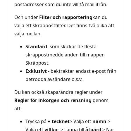
postadresser som du inte vill få mail ifrån.
Och under
Filter och rapportering
kan du
välja ett skräppostfilter. Det finns två olika att
välja mellan:
Standard
- som skickar de flesta
skräppostmeddelanden till mappen
Skräppost.
Exklusivt
- bektraktar endast e-post från
betrodda avsändare o.s.v.
Du kan också skapa/ändra regler under
Regler för inkorgen och rensning
genom
att:
Trycka på
+-tecknet
> Välja ett
namn
>
Välja ett
villko
r > Lägga till
åtgärd
> När