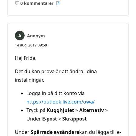
0 kommentarer
Inga
Rapport
kommentarer
Anonym
14 aug. 2017 09:59
Hej Frida,
Det du kan prova är att ändra i dina
inställningar.
Logga in på ditt konto via
https://outlook.live.com/owa/
Tryck på
Kugghjulet
>
Alternativ
>
Under
E-post
>
Skräppost
Under
Spärrade avsändare
kan du lägga till e-