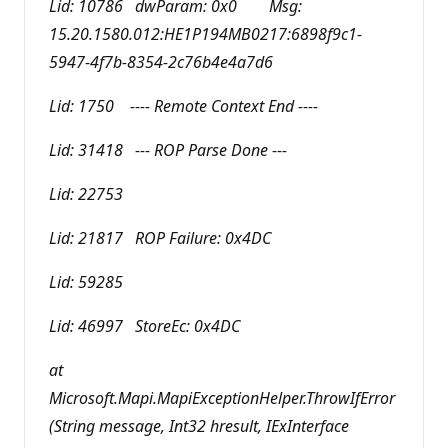
Lid: 10786 dwParam: 0x0 Msg:
15.20.1580.012:HE1P194MB0217:6898f9c1-
5947-4f7b-8354-2c76b4e4a7d6
Lid: 1750 ---- Remote Context End ----
Lid: 31418 --- ROP Parse Done ---
Lid: 22753
Lid: 21817 ROP Failure: 0x4DC
Lid: 59285
Lid: 46997 StoreEc: 0x4DC
at
Microsoft.Mapi.MapiExceptionHelper.ThrowIfError
(String message, Int32 hresult, IExInterface