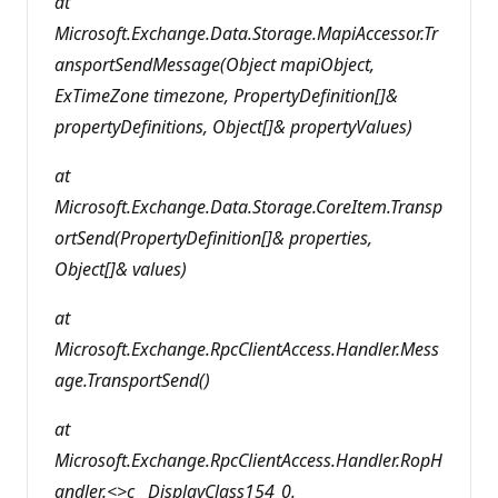
at
Microsoft.Exchange.Data.Storage.MapiAccessor.Tr
ansportSendMessage(Object mapiObject,
ExTimeZone timezone, PropertyDefinition[]&
propertyDefinitions, Object[]& propertyValues)
at
Microsoft.Exchange.Data.Storage.CoreItem.Transp
ortSend(PropertyDefinition[]& properties,
Object[]& values)
at
Microsoft.Exchange.RpcClientAccess.Handler.Mess
age.TransportSend()
at
Microsoft.Exchange.RpcClientAccess.Handler.RopH
andler.<>c__DisplayClass154_0.