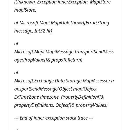
iUnknown, Exception innerException, MapiStore
mapiStore)
at Microsoft.Mapi.MapiUnk.ThrowIfError(String
message, Int32 hr)
at
Microsoft.Mapi.MapiMessage.TransportSendMess
age(PropValue[]& propsToReturn)
at
Microsoft.Exchange.Data.Storage.MapiAccessor.Tr
ansportSendMessage(Object mapiObject,
ExTimeZone timezone, PropertyDefinition[]&
propertyDefinitions, Object[]& propertyValues)
--- End of inner exception stack trace ---