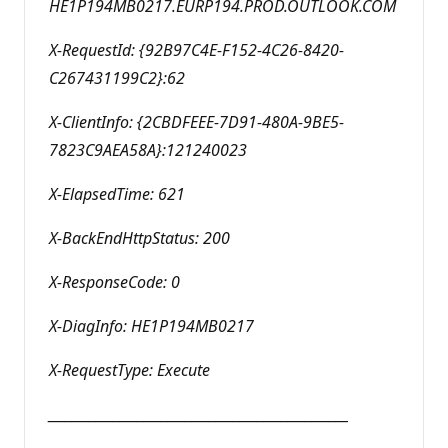
HE1P194MB0217.EURP194.PROD.OUTLOOK.COM
X-RequestId: {92B97C4E-F152-4C26-8420-
C267431199C2}:62
X-ClientInfo: {2CBDFEEE-7D91-480A-9BE5-
7823C9AEA58A}:121240023
X-ElapsedTime: 621
X-BackEndHttpStatus: 200
X-ResponseCode: 0
X-DiagInfo: HE1P194MB0217
X-RequestType: Execute
__________________________________________________