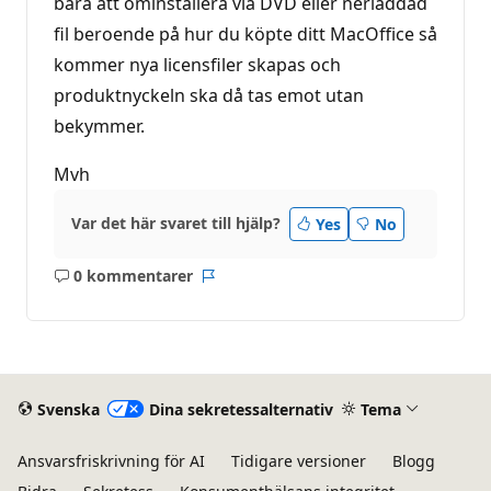
bara att ominstallera via DVD eller nerladdad
fil beroende på hur du köpte ditt MacOffice så
kommer nya licensfiler skapas och
produktnyckeln ska då tas emot utan
bekymmer.
Mvh
Var det här svaret till hjälp?
Yes
No
0 kommentarer
Inga
Rapport
kommentarer
Svenska
Dina sekretessalternativ
Tema
Ansvarsfriskrivning för AI
Tidigare versioner
Blogg