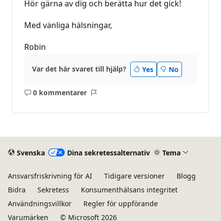
Hör gärna av dig och berätta hur det gick!
Med vänliga hälsningar,
Robin
Var det här svaret till hjälp?
Yes
No
0 kommentarer
Inga
Rapport
kommentarer
Svenska
Dina sekretessalternativ
Tema
Ansvarsfriskrivning för AI
Tidigare versioner
Blogg
Bidra
Sekretess
Konsumenthälsans integritet
Användningsvillkor
Regler för uppförande
Varumärken
© Microsoft 2026