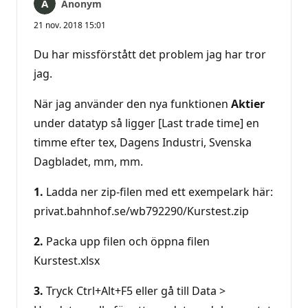
Anonym
21 nov. 2018 15:01
Du har missförstått det problem jag har tror
jag.
När jag använder den nya funktionen
Aktier
under datatyp så ligger [Last trade time] en
timme efter tex, Dagens Industri, Svenska
Dagbladet, mm, mm.
1.
Ladda ner zip-filen med ett exempelark här:
privat.bahnhof.se/wb792290/Kurstest.zip
2.
Packa upp filen och öppna filen
Kurstest.xlsx
3.
Tryck Ctrl+Alt+F5 eller gå till Data >