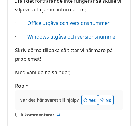
I fall det fortfarande inte fungerar så skulle vi
vilja veta följande information;
·
Office utgåva och versionsnummer
·
Windows utgåva och versionsnummer
Skriv gärna tillbaka så tittar vi närmare på
problemet!
Med vänliga hälsningar,
Robin
Var det här svaret till hjälp?
Yes
No
0 kommentarer
Inga
Rapport
kommentarer