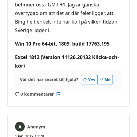
befinner oss i GMT +1. Jag är ganska
övertygad om att det är där felet ligger, att
Bing helt enkelt inte har koll på vilken tidzon
Sverige ligger i.
Win 10 Pro 64-bit, 1809, build 17763.195
Excel 1812 (Version 11126.20132 Klicka-och-
kör)
Var det här svaret till hjälp?
Yes
No
0 kommentarer
Inga
Rapport
kommentarer
Anonym
1 jan. 2019 14:28