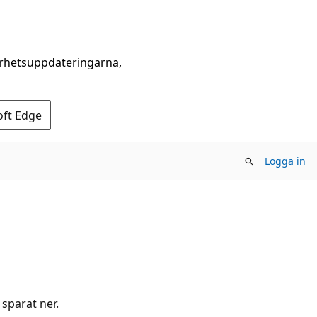
erhetsuppdateringarna,
oft Edge
Logga in
 sparat ner.