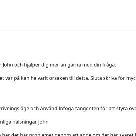
ter John och hjälper dig mer än gärna med din fråga.
 var på kan ha varit orsaken till detta. Sluta skriva för myc
ivningsläge och Använd Infoga-tangenten för att styra öve
Vänliga hälsningar John
 har det här problemet genom att ange om det här svaret lös