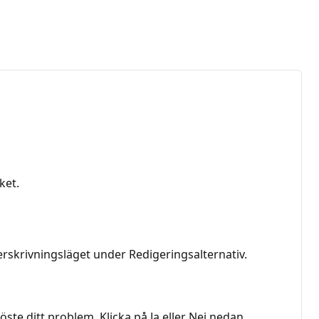
ket.
rskrivningsläget under Redigeringsalternativ.
te ditt problem. Klicka på Ja eller Nej nedan.