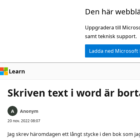
Hoppa
Den här webblä
till
huvudinnehåll
Uppgradera till Micros
samt teknisk support.
Ladda ned Microsoft
Learn
Skriven text i word är bort
Anonym
20 nov. 2022 08:07
Jag skrev häromdagen ett långt stycke i den bok som jag 