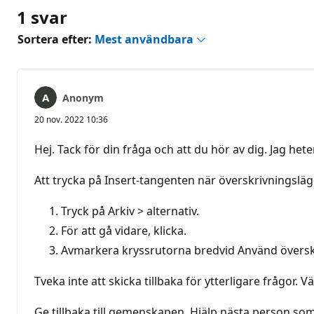
1 svar
Sortera efter:
Mest användbara
Anonym
20 nov. 2022 10:36
Hej. Tack för din fråga och att du hör av dig. Jag he
Att trycka på Insert-tangenten när överskrivningsläget
Tryck på Arkiv > alternativ.
För att gå vidare, klicka.
Avmarkera kryssrutorna bredvid Använd överskr
Tveka inte att skicka tillbaka för ytterligare frågor. 
Ge tillbaka till gemenskapen. Hjälp nästa person som