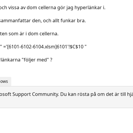
och vissa av dom cellerna gör jag hyperlänkar i.
sammanfattar den, och allt funkar bra.
ten som är i dom cellerna.
 " ='[6101-6102-6104.xlsm]6101'!$C$10 "
erlänkarna "följer med" ?
dows
soft Support Community. Du kan rösta på om det är till hjä