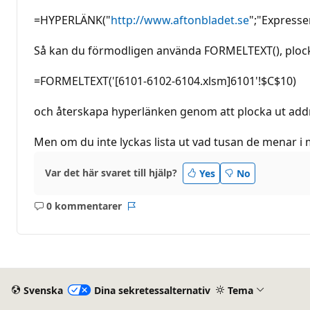
=HYPERLÄNK("
http://www.aftonbladet.se
";"Expresse
Så kan du förmodligen använda FORMELTEXT(), ploc
=FORMELTEXT('[6101-6102-6104.xlsm]6101'!$C$10)
och återskapa hyperlänken genom att plocka ut add
Men om du inte lyckas lista ut vad tusan de menar i mi
Var det här svaret till hjälp?
Yes
No
0 kommentarer
Inga
Rapport
kommentarer
Svenska
Dina sekretessalternativ
Tema