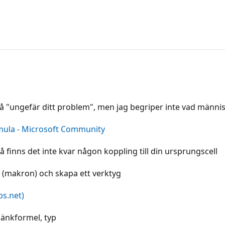
 på "ungefär ditt problem", men jag begriper inte vad männis
rmula - Microsoft Community
 finns det inte kvar någon koppling till din ursprungscell
A (makron) och skapa ett verktyg
ps.net)
länkformel, typ