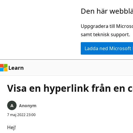
Hoppa
Den här webblä
till
huvudinnehåll
Uppgradera till Micros
samt teknisk support.
Ladda ned Microsoft
Learn
Visa en hyperlink från en 
Anonym
7 maj 2022 23:00
Hej!