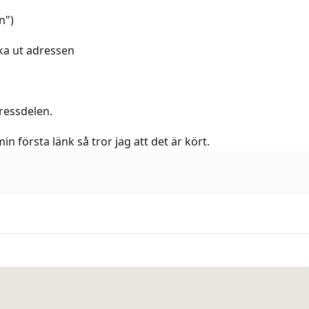
n")
ka ut adressen
ressdelen.
n första länk så tror jag att det är kört.