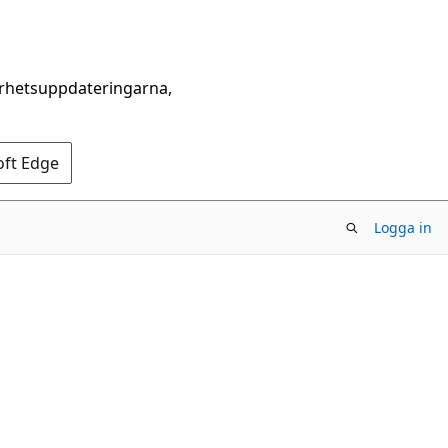
erhetsuppdateringarna,
oft Edge
Logga in