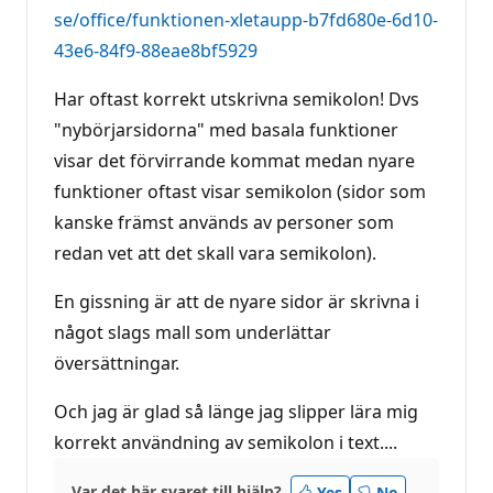
se/office/funktionen-xletaupp-b7fd680e-6d10-
43e6-84f9-88eae8bf5929
Har oftast korrekt utskrivna semikolon! Dvs
"nybörjarsidorna" med basala funktioner
visar det förvirrande kommat medan nyare
funktioner oftast visar semikolon (sidor som
kanske främst används av personer som
redan vet att det skall vara semikolon).
En gissning är att de nyare sidor är skrivna i
något slags mall som underlättar
översättningar.
Och jag är glad så länge jag slipper lära mig
korrekt användning av semikolon i text....
Var det här svaret till hjälp?
Yes
No