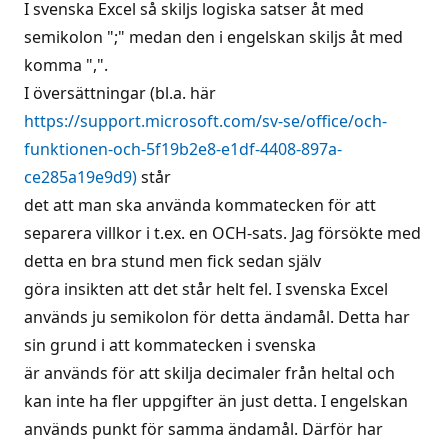
I svenska Excel så skiljs logiska satser åt med
semikolon ";" medan den i engelskan skiljs åt med
komma ",".
I översättningar (bl.a. här
https://support.microsoft.com/sv-se/office/och-
funktionen-och-5f19b2e8-e1df-4408-897a-
ce285a19e9d9)
står
det att man ska använda kommatecken för att
separera villkor i t.ex. en OCH-sats. Jag försökte med
detta en bra stund men fick sedan själv
göra insikten att det står helt fel. I svenska Excel
används ju semikolon för detta ändamål. Detta har
sin grund i att kommatecken i svenska
är används för att skilja decimaler från heltal och
kan inte ha fler uppgifter än just detta. I engelskan
används punkt för samma ändamål. Därför har