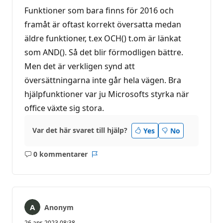
Funktioner som bara finns för 2016 och
framåt är oftast korrekt översatta medan
äldre funktioner, t.ex OCH() t.om är länkat
som AND(). Så det blir förmodligen bättre.
Men det är verkligen synd att
översättningarna inte går hela vägen. Bra
hjälpfunktioner var ju Microsofts styrka när
office växte sig stora.
Var det här svaret till hjälp?
Yes
No
0 kommentarer
Inga
Rapport
kommentarer
Anonym
26 apr. 2023 08:38