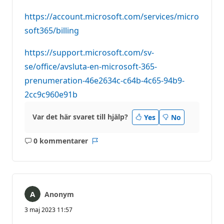
https://account.microsoft.com/services/micro
soft365/billing
https://support.microsoft.com/sv-
se/office/avsluta-en-microsoft-365-
prenumeration-46e2634c-c64b-4c65-94b9-
2cc9c960e91b
Var det här svaret till hjälp?
Yes
No
0 kommentarer
Inga
Rapport
kommentarer
Anonym
3 maj 2023 11:57