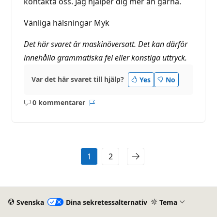
kontakta oss. Jag hjälper dig mer än gärna.
Vänliga hälsningar Myk
Det här svaret är maskinöversatt. Det kan därför
innehålla grammatiska fel eller konstiga uttryck.
Var det här svaret till hjälp?
Yes
No
0 kommentarer
Inga
Rapport
kommentarer
1
2
Svenska
Dina sekretessalternativ
Tema