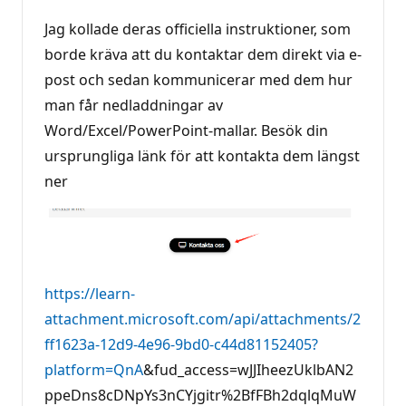
Jag kollade deras officiella instruktioner, som
borde kräva att du kontaktar dem direkt via e-
post och sedan kommunicerar med dem hur
man får nedladdningar av
Word/Excel/PowerPoint-mallar. Besök din
ursprungliga länk för att kontakta dem längst
ner
https://learn-
attachment.microsoft.com/api/attachments/2
ff1623a-12d9-4e96-9bd0-c44d81152405?
platform=QnA
&fud_access=wJJIheezUklbAN2
ppeDns8cDNpYs3nCYjgitr%2BfFBh2dqlqMuW