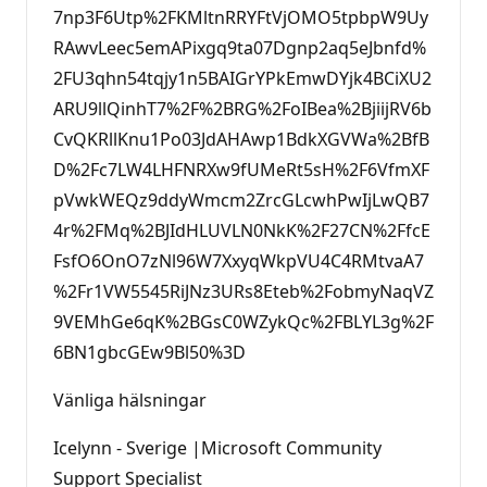
7np3F6Utp%2FKMltnRRYFtVjOMO5tpbpW9Uy
RAwvLeec5emAPixgq9ta07Dgnp2aq5eJbnfd%
2FU3qhn54tqjy1n5BAIGrYPkEmwDYjk4BCiXU2
ARU9llQinhT7%2F%2BRG%2FoIBea%2BjiijRV6b
CvQKRllKnu1Po03JdAHAwp1BdkXGVWa%2BfB
D%2Fc7LW4LHFNRXw9fUMeRt5sH%2F6VfmXF
pVwkWEQz9ddyWmcm2ZrcGLcwhPwIjLwQB7
4r%2FMq%2BJIdHLUVLN0NkK%2F27CN%2FfcE
FsfO6OnO7zNl96W7XxyqWkpVU4C4RMtvaA7
%2Fr1VW5545RiJNz3URs8Eteb%2FobmyNaqVZ
9VEMhGe6qK%2BGsC0WZykQc%2FBLYL3g%2F
6BN1gbcGEw9Bl50%3D
Vänliga hälsningar
Icelynn - Sverige |Microsoft Community
Support Specialist