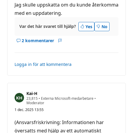
Jag skulle uppskatta om du kunde återkomma
med en uppdatering.
Var det här svaret till hjälp?
Yes
No
2 kommentarer
Visa
Rapport
kommentarer
för
det
Logga in för att kommentera
här
svar
Kai-H
R
23,815
•
Externa Microsoft-medarbetare
•
y
Moderator
k
1 dec. 2025 13:55
t
e
s
(Ansvarsfriskrivning: Informationen har
p
o
översatts med hjälp av ett automatiskt