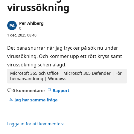
virussökning
Per Ahlberg
R
0
y
1 dec. 2025 08:40
k
t
e
Det bara snurrar när jag trycker på sök nu under
s
p
virussökning. Och kommer upp ett rött kryss samt
o
virussökning schemalagd.
ä
n
g
Microsoft 365 och Office | Microsoft 365 Defender | För
hemanvändning | Windows
0 kommentarer
Rapport
Inga
kommentarer
Jag har samma fråga
Logga in för att kommentera