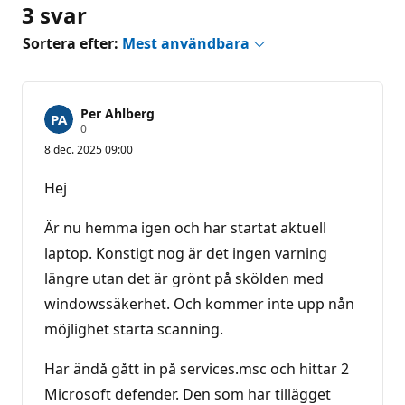
3 svar
Sortera efter:
Mest användbara
Per Ahlberg
R
0
y
8 dec. 2025 09:00
k
t
e
Hej
s
p
o
Är nu hemma igen och har startat aktuell
ä
n
laptop. Konstigt nog är det ingen varning
g
längre utan det är grönt på skölden med
windowssäkerhet. Och kommer inte upp nån
möjlighet starta scanning.
Har ändå gått in på services.msc och hittar 2
Microsoft defender. Den som har tillägget