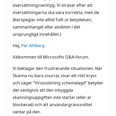
ä
översättningsverktyg. Vi strävar efter att
n
g
översättningarna ska vara korrekta, men de
återspeglar inte alltid fullt ut betydelsen,
sammanhanget eller avsikten i det
ursprungliga innehållet.)
Hej,
Per Ahlberg
Välkommen till Microsofts Q&A-forum.
Vi beklagar den frustrerande situationen. När
Skanna nu bara snurrar, visar ett rött kryss
och säger ”Virussökning schemalagd” betyder
det vanligtvis att den inbyggda
skanningsuppgiften inte startar (eller är
blockerad) och att användargränssnittet
väntar på den.