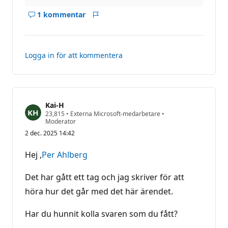
1 kommentar
Visa
Rapport
kommentarer
för
det
Logga in för att kommentera
här
svar
Kai-H
R
23,815
•
Externa Microsoft-medarbetare
•
y
Moderator
k
2 dec. 2025 14:42
t
e
s
Hej ,
Per Ahlberg
p
o
ä
Det har gått ett tag och jag skriver för att
n
g
höra hur det går med det här ärendet.
Har du hunnit kolla svaren som du fått?