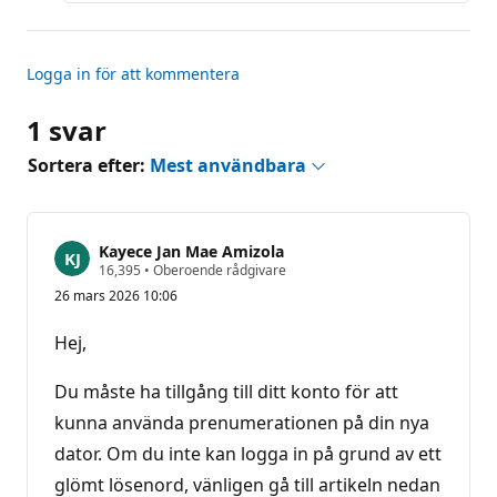
Logga in för att kommentera
1 svar
Sortera efter:
Mest användbara
Kayece Jan Mae Amizola
R
16,395
•
Oberoende rådgivare
y
26 mars 2026 10:06
k
t
e
Hej,
s
p
o
Du måste ha tillgång till ditt konto för att
ä
n
kunna använda prenumerationen på din nya
g
dator. Om du inte kan logga in på grund av ett
glömt lösenord, vänligen gå till artikeln nedan