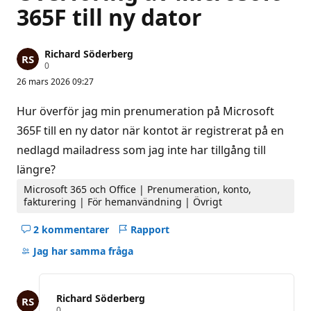
365F till ny dator
Richard Söderberg
R
0
y
26 mars 2026 09:27
k
t
e
Hur överför jag min prenumeration på Microsoft
s
p
365F till en ny dator när kontot är registrerat på en
o
nedlagd mailadress som jag inte har tillgång till
ä
n
längre?
g
Microsoft 365 och Office | Prenumeration, konto,
fakturering | För hemanvändning | Övrigt
2 kommentarer
Rapport
Dölj
kommentarer
Jag har samma fråga
för
det
här
Richard Söderberg
fråga
R
0