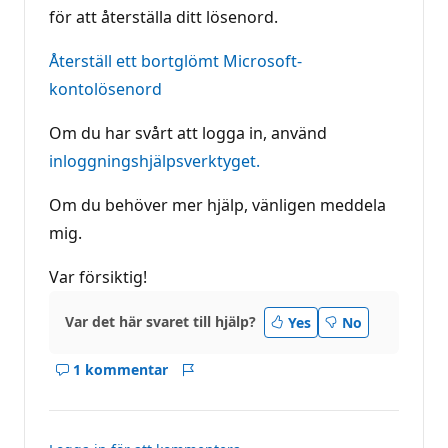
för att återställa ditt lösenord.
Återställ ett bortglömt Microsoft-
kontolösenord
Om du har svårt att logga in, använd
inloggningshjälpsverktyget.
Om du behöver mer hjälp, vänligen meddela
mig.
Var försiktig!
Var det här svaret till hjälp?
Yes
No
1 kommentar
Visa
Rapport
kommentarer
för
det