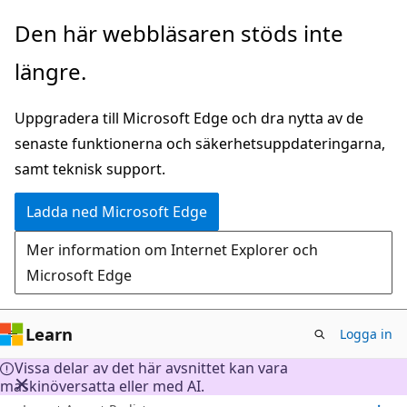
Hoppa
Den här webbläsaren stöds inte
till
längre.
huvudinnehåll
Uppgradera till Microsoft Edge och dra nytta av de
senaste funktionerna och säkerhetsuppdateringarna,
samt teknisk support.
Ladda ned Microsoft Edge
Mer information om Internet Explorer och
Microsoft Edge
Learn
Logga in
Vissa delar av det här avsnittet kan vara
maskinöversatta eller med AI.