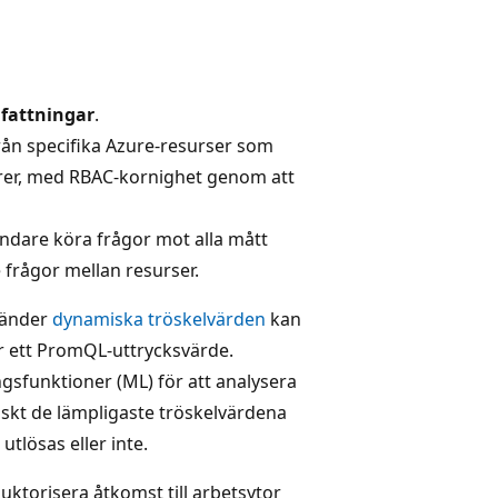
fattningar
.
rån specifika Azure-resurser som
torer, med RBAC-kornighet genom att
ndare köra frågor mot alla mått
e frågor mellan resurser.
vänder
dynamiska tröskelvärden
kan
r ett PromQL-uttrycksvärde.
sfunktioner (ML) för att analysera
skt de lämpligaste tröskelvärdena
utlösas eller inte.
auktorisera åtkomst till arbetsytor