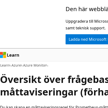
Hoppa
Den här webblä
till
huvudinnehåll
Uppgradera till Micros
samt teknisk support.
Ladda ned Microsoft
Learn
Learn
Azure
Azure Monitor
Översikt över frågeba
måttaviseringar (förh
Du kan skapa en måttaviseringsregel för Prometheus-mått 