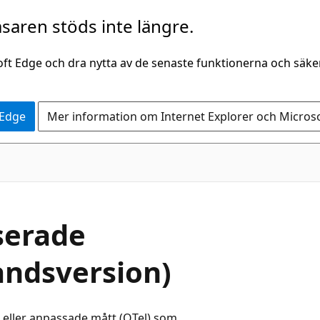
saren stöds inte längre.
oft Edge och dra nytta av de senaste funktionerna och säk
 Edge
Mer information om Internet Explorer och Micros
serade
andsversion)
eller anpassade mått (OTel) som