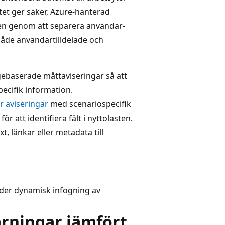
tet ger säker, Azure-hanterad
eten genom att separera användar-
både användartilldelade och
gebaserade måttaviseringar så att
cifik information.
 aviseringar
med scenariospecifik
för att identifiera fält i nyttolasten.
xt, länkar eller metadata till
der dynamisk infogning av
rningar jämfört