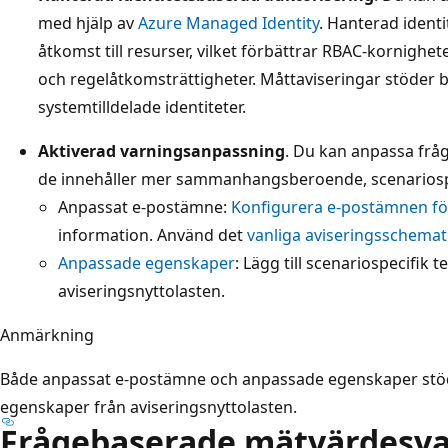
med hjälp av
Azure Managed Identity
. Hanterad identi
åtkomst till resurser, vilket förbättrar RBAC-kornigh
och regelåtkomsträttigheter. Måttaviseringar stöder 
systemtilldelade identiteter.
Aktiverad varningsanpassning
. Du kan anpassa frå
de innehåller mer sammanhangsberoende, scenariospe
Anpassat e-postämne:
Konfigurera e-postämnen för
information. Använd det
vanliga aviseringsschemat
Anpassade egenskaper
: Lägg till scenariospecifik te
aviseringsnyttolasten.
Anmärkning
Både anpassat e-postämne och anpassade egenskaper stö
egenskaper från aviseringsnyttolasten.
Frågebaserade mätvärdesva