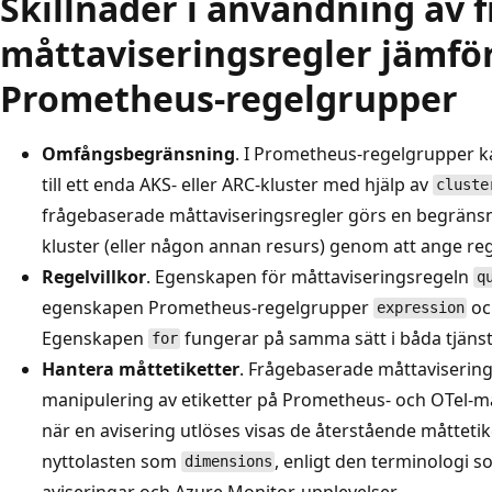
Skillnader i användning av 
måttaviseringsregler jämfö
Prometheus-regelgrupper
Omfångsbegränsning
. I Prometheus-regelgrupper 
till ett enda AKS- eller ARC-kluster med hjälp av
cluste
frågebaserade måttaviseringsregler görs en begränsni
kluster (eller någon annan resurs) genom att ange re
Regelvillkor
. Egenskapen för måttaviseringsregeln
q
egenskapen Prometheus-regelgrupper
oc
expression
Egenskapen
fungerar på samma sätt i båda tjäns
for
Hantera måttetiketter
. Frågebaserade måttavisering
manipulering av etiketter på Prometheus- och OTel-
när en avisering utlöses visas de återstående måtteti
nyttolasten som
, enligt den terminologi 
dimensions
aviseringar och Azure Monitor-upplevelser.