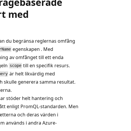
frågebaserade
rt med
kan du begränsa reglernas omfång
egenskapen . Med
rName
ng av omfånget till ett enda
geln
till en specifik resurs.
scope
är helt likvärdig med
uery
h skulle generera samma resultat.
terna.
ar stöder helt hantering och
mått enligt PromQL-standarden. Men
ketterna och deras värden i
som används i andra Azure-