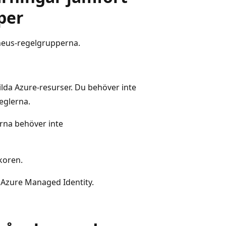
per
theus-regelgrupperna.
lda Azure-resurser. Du behöver inte
eglerna.
rna behöver inte
koren.
v Azure Managed Identity.