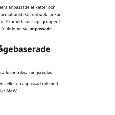
niera anpassade etiketter och
nformationstext, runbook-länkar
 för Prometheus-regelgrupper. I
 funktioner via
anpassade
rågebaserade
rade metrikvarningsregler.
are
(eller en anpassad roll med
ller AMW.