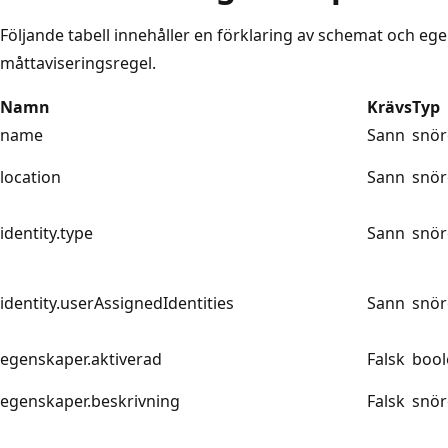
Följande tabell innehåller en förklaring av schemat och e
måttaviseringsregel.
Namn
Krävs
Typ
name
Sann
snör
location
Sann
snör
identity.type
Sann
snör
identity.userAssignedIdentities
Sann
snör
egenskaper.aktiverad
Falsk
bool
egenskaper.beskrivning
Falsk
snör