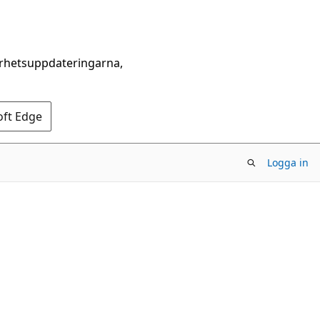
erhetsuppdateringarna,
oft Edge
Logga in