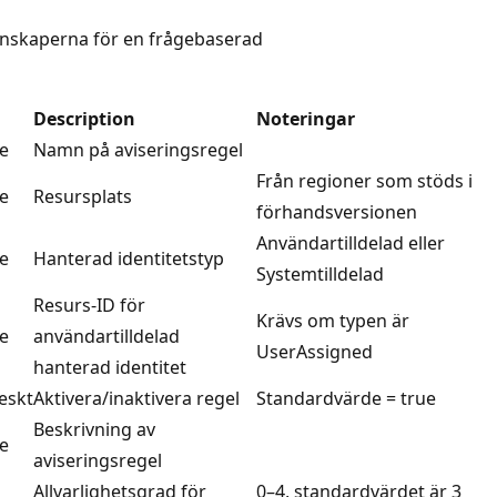
genskaperna för en frågebaserad
Description
Noteringar
e
Namn på aviseringsregel
Från regioner som stöds i
e
Resursplats
förhandsversionen
Användartilldelad eller
e
Hanterad identitetstyp
Systemtilldelad
Resurs-ID för
Krävs om typen är
e
användartilldelad
UserAssigned
hanterad identitet
eskt
Aktivera/inaktivera regel
Standardvärde = true
Beskrivning av
e
aviseringsregel
Allvarlighetsgrad för
0–4, standardvärdet är 3