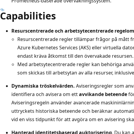
Prometheus-baserade övervakningssystem.
Capabilities
Resurscentrerade och arbetsytecentrerade regelom
Resurscentrerade regler tillämpar frågor på mått f
Azure Kubernetes Services (AKS) eller virtuella da
endast kräva åtkomst till den övervakade resursen.
Med arbetsytecentrerade regler kan behöriga anvä
som skickas till arbetsytan av alla resurser, inklusiv
Dynamiska tröskelvärden.
Aviseringsregler som an
identifiera och avisera om ett
avvikande beteende
fö
Aviseringsregeln använder avancerade maskininlärning
uttryckets historiska beteende och beräknar automati
vid en viss tidpunkt för att avgöra om en avisering ska 
Hanterad identitetsbaserad auktorisering
. Du kan 