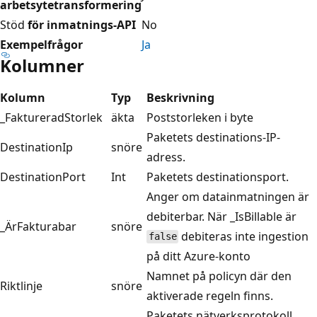
arbetsytetransformering
Stöd
för inmatnings-API
No
Exempelfrågor
Ja
Kolumner
Kolumn
Typ
Beskrivning
_FaktureradStorlek
äkta
Poststorleken i byte
Paketets destinations-IP-
DestinationIp
snöre
adress.
DestinationPort
Int
Paketets destinationsport.
Anger om datainmatningen är
debiterbar. När _IsBillable är
_ÄrFakturabar
snöre
debiteras inte ingestion
false
på ditt Azure-konto
Namnet på policyn där den
Riktlinje
snöre
aktiverade regeln finns.
Paketets nätverksprotokoll.