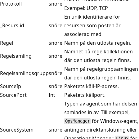
Protokoll
snöre
Exempel: UDP, TCP.
En unik identifierare för
_Resurs-id
snöre
resursen som posten är
associerad med
Regel
snöre
Namn på den utlösta regeln.
Namnet på regelkollektionen
Regelsamling
snöre
där den utlösta regeln finns.
Namn på regelgruppsamlingen
Regelsamlingsgrupp
snöre
där den utlösta regeln finns.
SourceIp
snöre
Paketets käll-IP-adress.
SourcePort
Int
Paketets källport.
Typen av agent som händelsen
samlades in av. Till exempel,
för Windows-agent,
OpsManager
SourceSystem
snöre
antingen direktanslutning eller
Operations Manager,
för
Linux