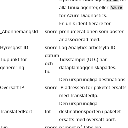
alla Linux-agenter, eller
Azure
för Azure Diagnostics.
En unik identifierare för
_AbonnemangsId
snöre
prenumerationen som posten
är associerad med.
Hyresgäst-ID
snöre
Log Analytics arbetsyta-ID
datum
Tidpunkt för
Tidsstämpel (UTC) när
och
generering
dataplanloggen skapades.
tid
Den ursprungliga destinations-
Översatt IP
snöre
IP-adressen för paketet ersätts
med TranslatedIp.
Den ursprungliga
TranslatedPort
Int
destinationsporten i paketet
ersätts med översatt port.
Typ
snöre
namnet på tabellen