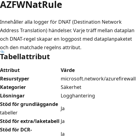
AZFWNatRule
Innehåller alla logger för DNAT (Destination Network
Address Translation) händelser. Varje träff mellan dataplan
och DNAT-regel skapar en loggpost med dataplanpaketet
och den matchade regelns attribut.
Tabellattribut
Attribut
Värde
Resurstyper
microsoft.network/azurefirewall
Kategorier
Säkerhet
Lösningar
Logghantering
Stöd för grundläggande
Ja
tabeller
Stöd för extra/laketabell
Ja
Stöd för DCR-
Ja