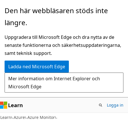
Hoppa
Den här webbläsaren stöds inte
till
längre.
huvudinnehåll
Uppgradera till Microsoft Edge och dra nytta av de
senaste funktionerna och säkerhetsuppdateringarna,
samt teknisk support.
Ladda ned Microsoft Edge
Mer information om Internet Explorer och
Microsoft Edge
Learn
Logga in
Learn
Azure
Azure Monitor