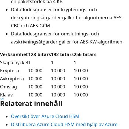
en paketstorlek på 4 KB.
Dataflödesgränser för krypterings- och
dekrypteringsåtgärder gäller för algoritmerna AES-
CBC och AES-GCM.
Dataflödesgränser för omslutnings- och
avskrivningsåtgärder gäller för AES-KW-algoritmen.
Verksamhet
128-bitars
192-bitars
256-bitars
Skapa nyckel
1
1
1
Kryptera
10 000
10 000
10 000
Avkryptera
10 000
10 000
10 000
Omslag
10 000
10 000
10 000
Klä av
10 000
10 000
10 000
Relaterat innehåll
Översikt över Azure Cloud HSM
Distribuera Azure Cloud HSM med hjälp av Azure-