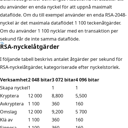
du använder en enda nyckel för att uppnå maximalt
dataflöde. Om du till exempel använder en enda RSA-2048-
nyckel är det maximala dataflödet 1 100 teckenåtgärder.
Om du använder 1 100 nycklar med en transaktion per
sekund får de inte samma dataflöde.
RSA-nyckelåtgärder
I följande tabell beskrivs antalet åtgärder per sekund för
RSA-nyckelåtgärder, kategoriserade efter nyckelstorlek.
Verksamhet
2 048 bitar
3 072 bitar
4 096 bitar
Skapa nyckel
1
1
1
Kryptera
12 000
8,800
5,500
Avkryptera
1 100
360
160
Omslag
12 000
9,200
5 700
Klä av
1 100
360
160
Signera
1 100
360
160