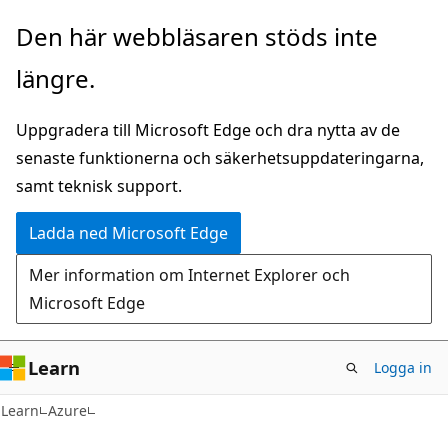
Hoppa
Den här webbläsaren stöds inte
till
längre.
huvudinnehåll
Uppgradera till Microsoft Edge och dra nytta av de
senaste funktionerna och säkerhetsuppdateringarna,
samt teknisk support.
Ladda ned Microsoft Edge
Mer information om Internet Explorer och
Microsoft Edge
Learn
Logga in
Learn
Azure