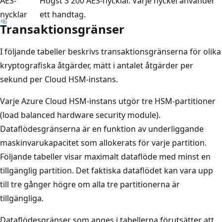
AES-
Högst 3 200 AES-nycklar. Varje nyckel använder
nycklar
ett handtag.
Transaktionsgränser
I följande tabeller beskrivs transaktionsgränserna för olika
kryptografiska åtgärder, mätt i antalet åtgärder per
sekund per Cloud HSM-instans.
Varje Azure Cloud HSM-instans utgör tre HSM-partitioner
(load balanced hardware security module).
Dataflödesgränserna är en funktion av underliggande
maskinvarukapacitet som allokerats för varje partition.
Följande tabeller visar maximalt dataflöde med minst en
tillgänglig partition. Det faktiska dataflödet kan vara upp
till tre gånger högre om alla tre partitionerna är
tillgängliga.
Dataflödesgränser som anges i tabellerna förutsätter att