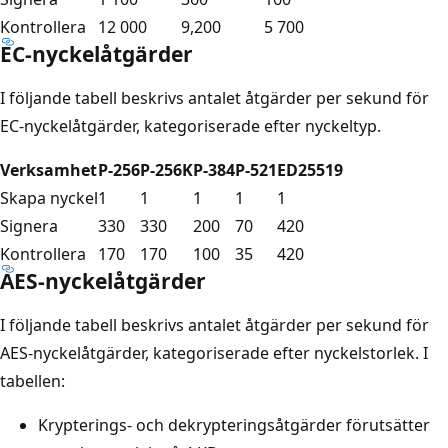
Kontrollera
12 000
9,200
5 700
EC-nyckelåtgärder
I följande tabell beskrivs antalet åtgärder per sekund för
EC-nyckelåtgärder, kategoriserade efter nyckeltyp.
Verksamhet
P-256
P-256K
P-384
P-521
ED25519
Skapa nyckel
1
1
1
1
1
Signera
330
330
200
70
420
Kontrollera
170
170
100
35
420
AES-nyckelåtgärder
I följande tabell beskrivs antalet åtgärder per sekund för
AES-nyckelåtgärder, kategoriserade efter nyckelstorlek. I
tabellen:
Krypterings- och dekrypteringsåtgärder förutsätter