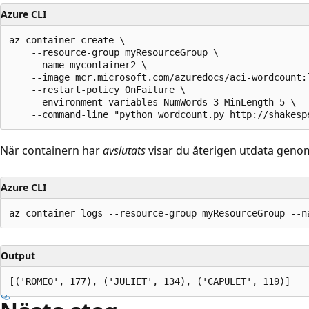
Azure CLI
az container create \

    --resource-group myResourceGroup \

    --name mycontainer2 \

    --image mcr.microsoft.com/azuredocs/aci-wordcount:l
    --restart-policy OnFailure \

    --environment-variables NumWords=3 MinLength=5 \

När containern har
avslutats
visar du återigen utdata genom
Azure CLI
Output