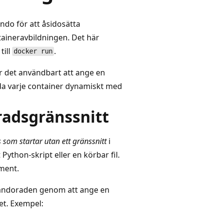
do för att åsidosätta
aineravbildningen. Det här
till
.
docker run
r det användbart att ange en
a varje container dynamiskt med
adsgränssnitt
 som startar utan ett gränssnitt
i
ython-skript eller en körbar fil.
ment.
andoraden genom att ange en
et. Exempel: