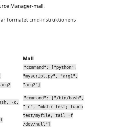
urce Manager-mall.
här formatet cmd-instruktionens
Mall
"command": ["python",
,
"myscript.py", "arg1",
 arg2
"arg2"]
"command": ["/bin/bash",
ash, -c,
"-c", "mkdir test; touch
test/myfile; tail -f
-f
/dev/null"]