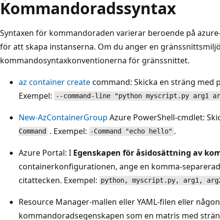
Kommandoradssyntax
Syntaxen för kommandoraden varierar beroende på azure-A
för att skapa instanserna. Om du anger en gränssnittsmilj
kommandosyntaxkonventionerna för gränssnittet.
az container create
command: Skicka en sträng med 
Exempel:
--command-line "python myscript.py arg1 a
New-AzContainerGroup
Azure PowerShell-cmdlet: Sk
. Exempel:
.
Command
-Command "echo hello"
Azure Portal: I
Egenskapen för åsidosättning av k
containerkonfigurationen, ange en komma-separerad 
citattecken. Exempel:
python, myscript.py, arg1, arg
Resource Manager-mallen eller YAML-filen eller någo
kommandoradsegenskapen som en matris med sträng