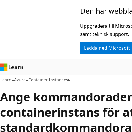
Hoppa
Den här webblä
till
huvudinnehåll
Uppgradera till Micros
samt teknisk support.
Ladda ned Microsoft
Learn
Learn
Azure
Container Instances
Ange kommandoraden 
containerinstans för a
standardkommandora