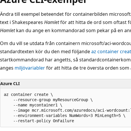
Ändra till exempel beteendet för containerbilden microsof
text i Shakespeares
Hamlet
för att hitta de ord som oftast f
Hamlet
kan du ange en kommandorad som pekar på en anna
Om du vill se utdata från containern microsoft/aci-wordco
standardtexten kör du den med följande
az container cr
startkommandorad har angetts, så standardcontainerkomm
anges
miljövariabler
för att hitta de tre översta orden som
Azure CLI
az container create \

    --resource-group myResourceGroup \

    --name mycontainer1 \

    --image mcr.microsoft.com/azuredocs/aci-wordcount:l
    --environment-variables NumWords=3 MinLength=5 \
