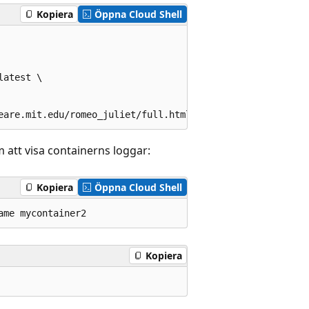
Kopiera
Öppna Cloud Shell
atest \

 att visa containerns loggar:
Kopiera
Öppna Cloud Shell
Kopiera