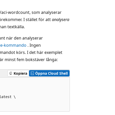
t/aci-wordcount, som analyserar
örekommer. I stället för att
analysera
n textkälla.
unt när den analyserar
eate-kommando
. Ingen
andot körs. I det här exemplet
 är minst fem bokstäver långa:
Kopiera
Öppna Cloud Shell
atest \
