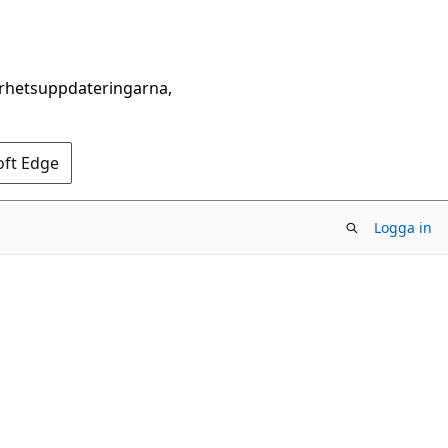
erhetsuppdateringarna,
oft Edge
Logga in