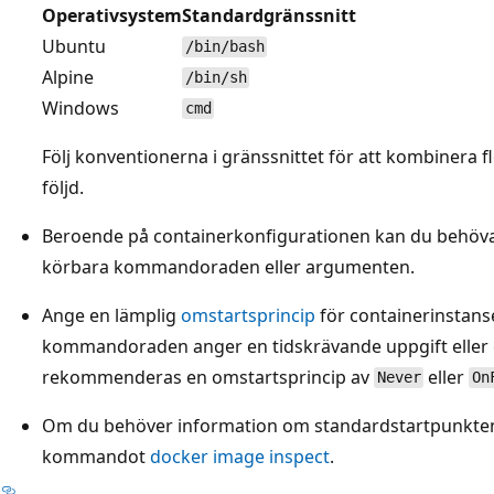
Operativsystem
Standardgränssnitt
Ubuntu
/bin/bash
Alpine
/bin/sh
Windows
cmd
Följ konventionerna i gränssnittet för att kombinera
följd.
Beroende på containerkonfigurationen kan du behöva a
körbara kommandoraden eller argumenten.
Ange en lämplig
omstartsprincip
för containerinstan
kommandoraden anger en tidskrävande uppgift eller en
rekommenderas en omstartsprincip av
eller
Never
On
Om du behöver information om standardstartpunkten 
kommandot
docker image inspect
.