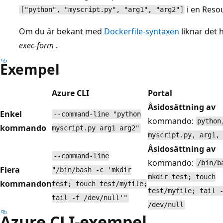
i en Reso
["python", "myscript.py", "arg1", "arg2"]
Om du är bekant med
Dockerfile-syntaxen
liknar det 
exec-form
.
Exempel
Azure CLI
Portal
Åsidosättning av
Enkel
--command-line "python
kommando:
python
kommando
myscript.py arg1 arg2"
myscript.py, arg1,
Åsidosättning av
--command-line
kommando:
/bin/b
Flera
"/bin/bash -c 'mkdir
mkdir test; touch
kommandon
test; touch test/myfile;
test/myfile; tail 
tail -f /dev/null'"
/dev/null
Azure CLI-exempel