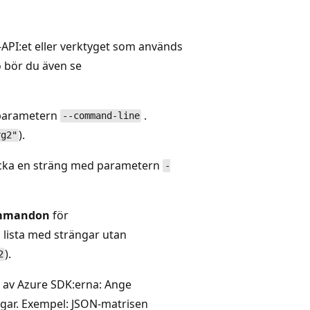
PI:et eller verktyget som används
ö bör du även se
parametern
.
--command-line
).
rg2"
icka en sträng med parametern
-
ommandon
för
lista med strängar utan
).
2
n av Azure SDK:erna: Ange
ar. Exempel: JSON-matrisen