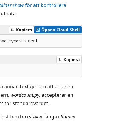
tainer show
för att kontrollera
 utdata.
Kopiera
Öppna Cloud Shell
Kopiera
ra annan text genom att ange en
nern,
wordcount.py
, accepterar en
et för standardvärdet.
minst fem bokstäver långa i
Romeo