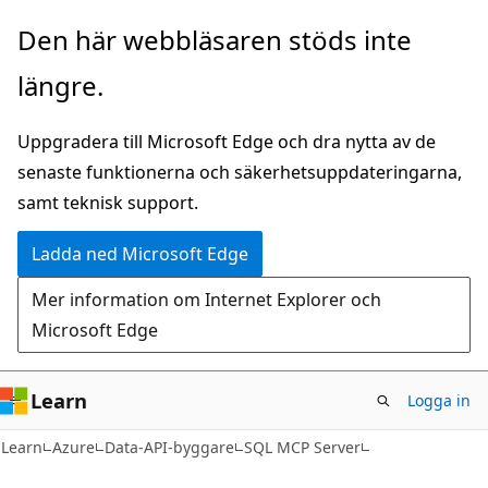
Hoppa
Den här webbläsaren stöds inte
till
längre.
huvudinnehåll
Uppgradera till Microsoft Edge och dra nytta av de
senaste funktionerna och säkerhetsuppdateringarna,
samt teknisk support.
Ladda ned Microsoft Edge
Mer information om Internet Explorer och
Microsoft Edge
Learn
Logga in
Learn
Azure
Data-API-byggare
SQL MCP Server