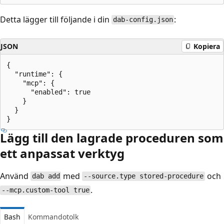
Detta lägger till följande i din
:
dab-config.json
JSON
Kopiera
{

  "runtime": {

    "mcp": {

      "enabled": true

    }

  }

Lägg till den lagrade proceduren som
ett anpassat verktyg
Använd
med
och
dab add
--source.type stored-procedure
.
--mcp.custom-tool true
Bash
Kommandotolk