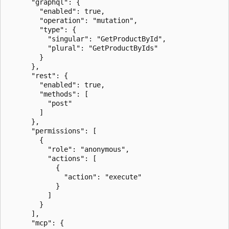
      "graphql": {

        "enabled": true,

        "operation": "mutation",

        "type": {

          "singular": "GetProductById",

          "plural": "GetProductByIds"

        }

      },

      "rest": {

        "enabled": true,

        "methods": [

          "post"

        ]

      },

      "permissions": [

        {

          "role": "anonymous",

          "actions": [

            {

              "action": "execute"

            }

          ]

        }

      ],

      "mcp": {
