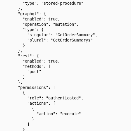
        "type": "stored-procedure"

      },

      "graphql": {

        "enabled": true,

        "operation": "mutation",

        "type": {

          "singular": "GetOrderSummary",

          "plural": "GetOrderSummarys"

        }

      },

      "rest": {

        "enabled": true,

        "methods": [

          "post"

        ]

      },

      "permissions": [

        {

          "role": "authenticated",

          "actions": [

            {

              "action": "execute"

            }

          ]

        }
