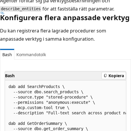
Agenter förlitar sig på verktygsbeskrivningen och
för att fastställa rätt parametrar.
describe_entities
Konfigurera flera anpassade verktyg
Du kan registrera flera lagrade procedurer som
anpassade verktyg i samma konfiguration.
Bash
Kommandotolk
Bash
Kopiera
dab add SearchProducts \

  --source dbo.search_products \

  --source.type "stored-procedure" \

  --permissions "anonymous:execute" \

  --mcp.custom-tool true \

  --description "Full-text search across product name
dab add GetOrderSummary \

  --source dbo.get_order_summary \
