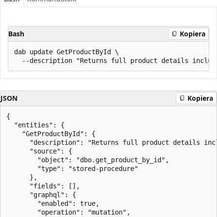
Bash
Kopiera
dab update GetProductById \

JSON
Kopiera
{

  "entities": {

    "GetProductById": {

      "description": "Returns full product details inc
      "source": {

        "object": "dbo.get_product_by_id",

        "type": "stored-procedure"

      },

      "fields": [],

      "graphql": {

        "enabled": true,

        "operation": "mutation",
