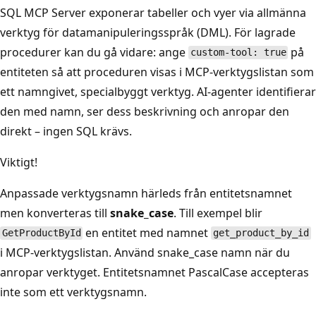
SQL MCP Server exponerar tabeller och vyer via allmänna
verktyg för datamanipuleringsspråk (DML). För lagrade
procedurer kan du gå vidare: ange
på
custom-tool: true
entiteten så att proceduren visas i MCP-verktygslistan som
ett namngivet, specialbyggt verktyg. AI-agenter identifierar
den med namn, ser dess beskrivning och anropar den
direkt – ingen SQL krävs.
Viktigt!
Anpassade verktygsnamn härleds från entitetsnamnet
men konverteras till
snake_case
. Till exempel blir
en entitet med namnet
GetProductById
get_product_by_id
i MCP-verktygslistan. Använd snake_case namn när du
anropar verktyget. Entitetsnamnet PascalCase accepteras
inte som ett verktygsnamn.