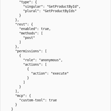
        "type": {

          "singular": "GetProductById",

          "plural": "GetProductByIds"

        }

      },

      "rest": {

        "enabled": true,

        "methods": [

          "post"

        ]

      },

      "permissions": [

        {

          "role": "anonymous",

          "actions": [

            {

              "action": "execute"

            }

          ]

        }

      ],

      "mcp": {

        "custom-tool": true

      }

    }
