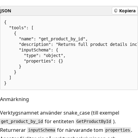
JSON
Kopiera
{

  "tools": [

    {

      "name": "get_product_by_id",

      "description": "Returns full product details inc
      "inputSchema": {

        "type": "object",

        "properties": {}

      }

    }

  ]

Anmärkning
Verktygsnamnet använder snake_case (till exempel
för entiteten
).
get_product_by_id
GetProductById
Returnerar
för närvarande tom
.
inputSchema
properties