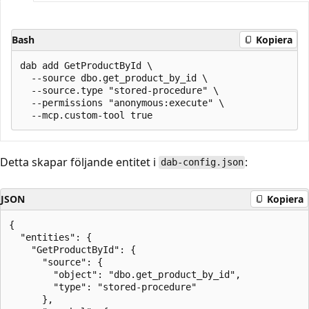
Bash
Kopiera
dab add GetProductById \

  --source dbo.get_product_by_id \

  --source.type "stored-procedure" \

  --permissions "anonymous:execute" \

Detta skapar följande entitet i
:
dab-config.json
JSON
Kopiera
{

  "entities": {

    "GetProductById": {

      "source": {

        "object": "dbo.get_product_by_id",

        "type": "stored-procedure"

      },
