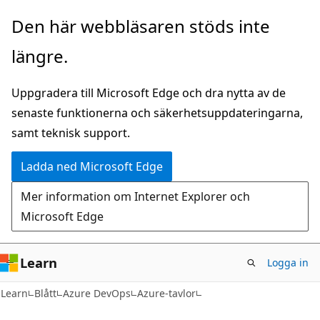
Hoppa
Den här webbläsaren stöds inte
till
längre.
huvudinnehåll
Uppgradera till Microsoft Edge och dra nytta av de
senaste funktionerna och säkerhetsuppdateringarna,
samt teknisk support.
Ladda ned Microsoft Edge
Mer information om Internet Explorer och
Microsoft Edge
Learn
Logga in
Learn
Blått
Azure DevOps
Azure-tavlor