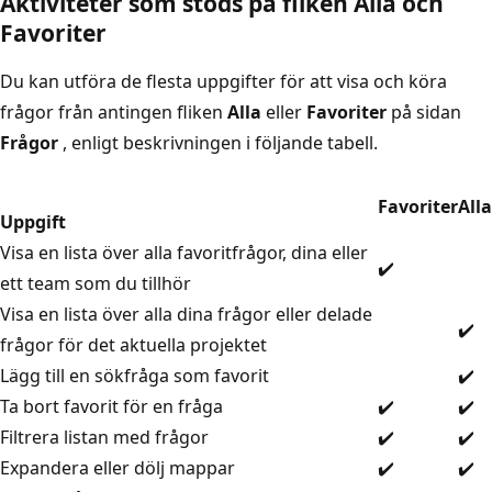
Aktiviteter som stöds på fliken Alla och
Favoriter
Du kan utföra de flesta uppgifter för att visa och köra
frågor från antingen fliken
Alla
eller
Favoriter
på sidan
Frågor
, enligt beskrivningen i följande tabell.
Favoriter
Alla
Uppgift
Visa en lista över alla favoritfrågor, dina eller
✔️
ett team som du tillhör
Visa en lista över alla dina frågor eller delade
✔️
frågor för det aktuella projektet
Lägg till en sökfråga som favorit
✔️
Ta bort favorit för en fråga
✔️
✔️
Filtrera listan med frågor
✔️
✔️
Expandera eller dölj mappar
✔️
✔️