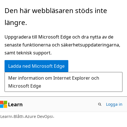
Hoppa
Den här webbläsaren stöds inte
till
längre.
huvudinnehåll
Uppgradera till Microsoft Edge och dra nytta av de
senaste funktionerna och säkerhetsuppdateringarna,
samt teknisk support.
Ladda ned Microsoft Edge
Mer information om Internet Explorer och
Microsoft Edge
Learn
Logga in
Learn
Blått
Azure DevOps