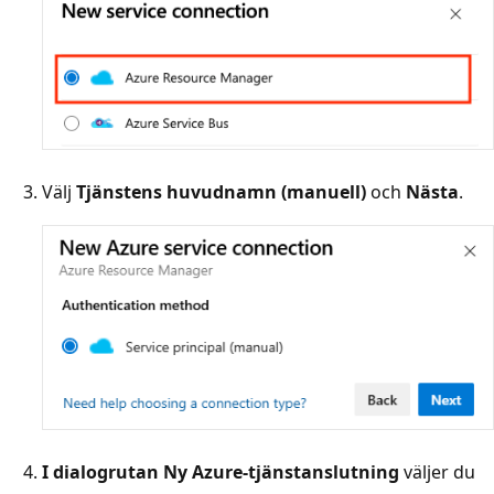
Välj
Tjänstens huvudnamn (manuell)
och
Nästa
.
I dialogrutan Ny Azure-tjänstanslutning
väljer du