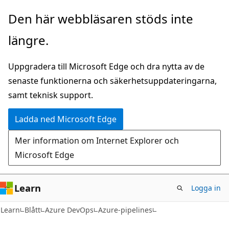
Hoppa
Den här webbläsaren stöds inte
till
längre.
huvudinnehåll
Uppgradera till Microsoft Edge och dra nytta av de
senaste funktionerna och säkerhetsuppdateringarna,
samt teknisk support.
Ladda ned Microsoft Edge
Mer information om Internet Explorer och
Microsoft Edge
Learn
Logga in
Learn
Blått
Azure DevOps
Azure-pipelines