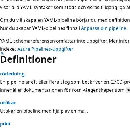
visar alla YAML-syntaxer som stöds och deras tillgängliga al
Om du vill skapa en YAML-pipeline börjar du med definitio
hur du skapar YAML-pipelines finns i
Anpassa din pipeline
.
YAML-schemareferensen omfattar inte uppgifter. Mer inform
indexet
Azure Pipelines-uppgifter
.
Definitioner
rörledning
En pipeline är ett eller flera steg som beskriver en CI/CD-p
innehåller dokumentationen för rotnivåegenskaper som
n
utökar
Utökar en pipeline med hjälp av en mall.
jobb