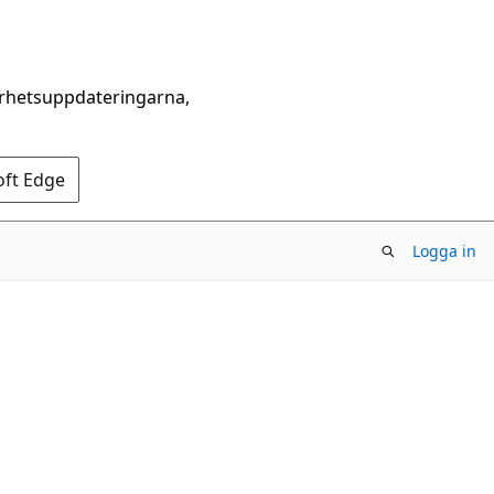
erhetsuppdateringarna,
oft Edge
Logga in