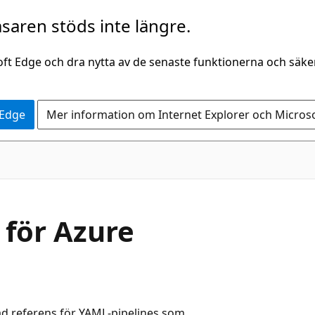
saren stöds inte längre.
oft Edge och dra nytta av de senaste funktionerna och säk
 Edge
Mer information om Internet Explorer och Micros
för Azure
ad referens för YAML-pipelines som