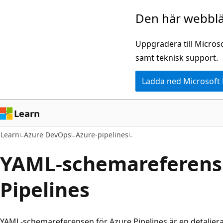
Hoppa
Den här webblä
till
huvudinnehåll
Uppgradera till Micros
samt teknisk support.
Ladda ned Microsoft
Learn
Learn
Azure DevOps
Azure-pipelines
YAML-schemareferens 
Pipelines
YAML-schemareferensen för Azure Pipelines är en detaljer