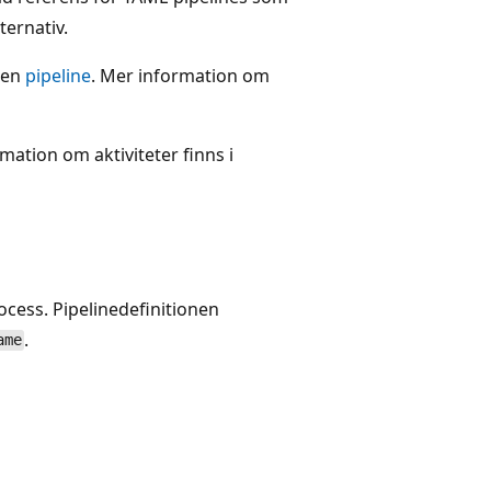
ternativ.
nen
pipeline
. Mer information om
ation om aktiviteter finns i
rocess. Pipelinedefinitionen
.
ame