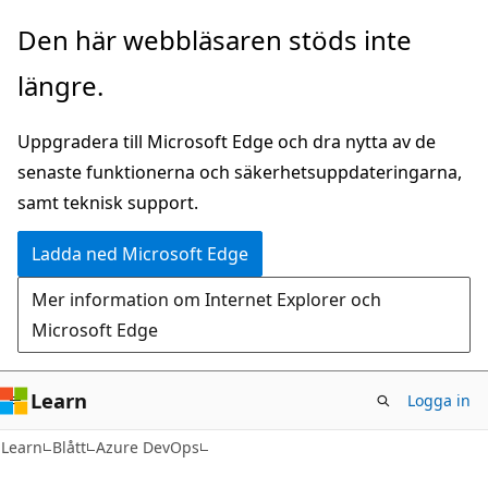
Hoppa
Den här webbläsaren stöds inte
till
längre.
huvudinnehåll
Uppgradera till Microsoft Edge och dra nytta av de
senaste funktionerna och säkerhetsuppdateringarna,
samt teknisk support.
Ladda ned Microsoft Edge
Mer information om Internet Explorer och
Microsoft Edge
Learn
Logga in
Learn
Blått
Azure DevOps