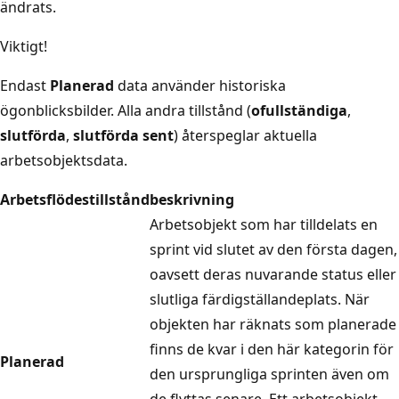
ändrats.
Viktigt!
Endast
Planerad
data använder historiska
ögonblicksbilder. Alla andra tillstånd (
ofullständiga
,
slutförda
,
slutförda sent
) återspeglar aktuella
arbetsobjektsdata.
Arbetsflödestillstånd
beskrivning
Arbetsobjekt som har tilldelats en
sprint vid slutet av den första dagen,
oavsett deras nuvarande status eller
slutliga färdigställandeplats. När
objekten har räknats som planerade
finns de kvar i den här kategorin för
Planerad
den ursprungliga sprinten även om
de flyttas senare. Ett arbetsobjekt