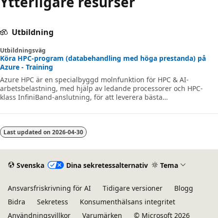
Ytterligare resurser
Utbildning
Utbildningsväg
Köra HPC-program (databehandling med höga prestanda) på
Azure - Training
Azure HPC är en specialbyggd molnfunktion för HPC & AI-
arbetsbelastning, med hjälp av ledande processorer och HPC-
klass InfiniBand-anslutning, för att leverera bästa
programprestanda, skalbarhet och värde. Med Azure HPC kan
användarna frigöra innovation, produktivitet och affärsflexialitet
genom ett brett utbud av HPC- och AI-tekniker som kan allokeras
dynamiskt när dina affärs- och tekniska behov ändras. Den här
Last updated on
2026-04-30
utbildningsvägen är en serie moduler som hjälper dig att komma
igång med Azure HPC – du kan väl
Svenska
Dina sekretessalternativ
Tema
Ansvarsfriskrivning för AI
Tidigare versioner
Blogg
Bidra
Sekretess
Konsumenthälsans integritet
Användningsvillkor
Varumärken
© Microsoft 2026