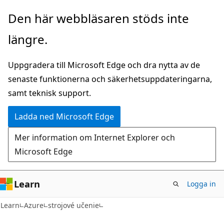
Hoppa
Den här webbläsaren stöds inte
till
längre.
huvudinnehåll
Uppgradera till Microsoft Edge och dra nytta av de
senaste funktionerna och säkerhetsuppdateringarna,
samt teknisk support.
Ladda ned Microsoft Edge
Mer information om Internet Explorer och
Microsoft Edge
Learn
Logga in
Learn
Azure
strojové učenie