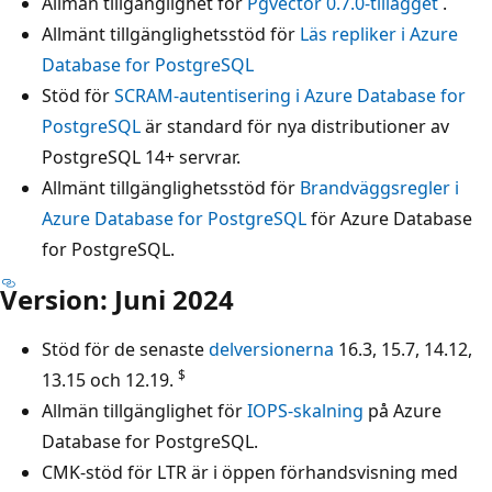
Allmän tillgänglighet för
Pgvector 0.7.0-tillägget
.
Allmänt tillgänglighetsstöd för
Läs repliker i Azure
Database for PostgreSQL
Stöd för
SCRAM-autentisering i Azure Database for
PostgreSQL
är standard för nya distributioner av
PostgreSQL 14+ servrar.
Allmänt tillgänglighetsstöd för
Brandväggsregler i
Azure Database for PostgreSQL
för Azure Database
for PostgreSQL.
Version: Juni 2024
Stöd för de senaste
delversionerna
16.3, 15.7, 14.12,
$
13.15 och 12.19.
Allmän tillgänglighet för
IOPS-skalning
på Azure
Database for PostgreSQL.
CMK-stöd för LTR är i öppen förhandsvisning med