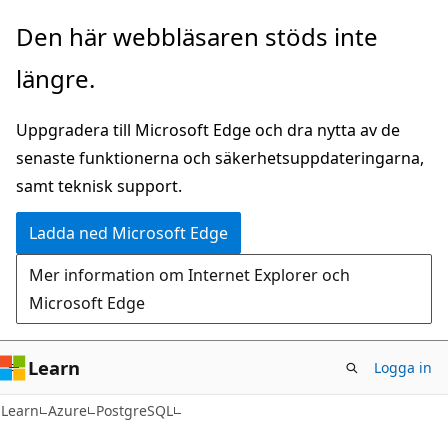
Hoppa
Den här webbläsaren stöds inte
till
längre.
huvudinnehåll
Uppgradera till Microsoft Edge och dra nytta av de
senaste funktionerna och säkerhetsuppdateringarna,
samt teknisk support.
Ladda ned Microsoft Edge
Mer information om Internet Explorer och
Microsoft Edge
Learn
Logga in
Learn
Azure
PostgreSQL