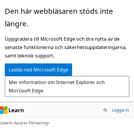
Hoppa
Den här webbläsaren stöds inte
till
längre.
huvudinnehåll
Uppgradera till Microsoft Edge och dra nytta av de
senaste funktionerna och säkerhetsuppdateringarna,
samt teknisk support.
Ladda ned Microsoft Edge
Mer information om Internet Explorer och
Microsoft Edge
Learn
Logga in
Learn
Azure
Förvaring