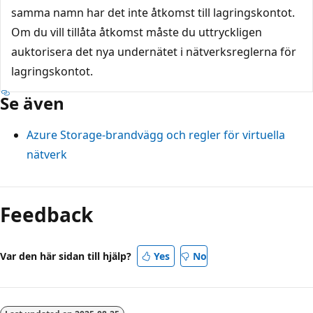
samma namn har det inte åtkomst till lagringskontot.
Om du vill tillåta åtkomst måste du uttryckligen
auktorisera det nya undernätet i nätverksreglerna för
lagringskontot.
Se även
Azure Storage-brandvägg och regler för virtuella
nätverk
Läsläge
inaktiverat
Feedback
Var den här sidan till hjälp?
Yes
No