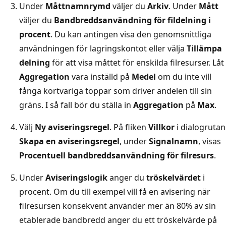
Under
Måttnamnrymd
väljer du
Arkiv
. Under
Mått
väljer du
Bandbreddsanvändning för fildelning i
procent
. Du kan antingen visa den genomsnittliga
användningen för lagringskontot eller välja
Tillämpa
delning
för att visa måttet för enskilda filresurser. Låt
Aggregation
vara inställd på
Medel
om du inte vill
fånga kortvariga toppar som driver andelen till sin
gräns. I så fall bör du ställa in
Aggregation
på
Max
.
Välj
Ny aviseringsregel
. På fliken
Villkor
i dialogrutan
Skapa en aviseringsregel
, under
Signalnamn
, visas
Procentuell bandbreddsanvändning för filresurs
.
Under
Aviseringslogik
anger du
tröskelvärdet
i
procent. Om du till exempel vill få en avisering när
filresursen konsekvent använder mer än 80% av sin
etablerade bandbredd anger du ett tröskelvärde på