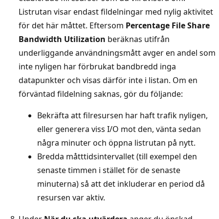
Listrutan visar endast fildelningar med nylig aktivitet
för det här måttet. Eftersom
Percentage File Share
Bandwidth Utilization
beräknas utifrån
underliggande användningsmått avger en andel som
inte nyligen har förbrukat bandbredd inga
datapunkter och visas därför inte i listan. Om en
förväntad fildelning saknas, gör du följande:
Bekräfta att filresursen har haft trafik nyligen,
eller generera viss I/O mot den, vänta sedan
några minuter och öppna listrutan på nytt.
Bredda måtttidsintervallet (till exempel den
senaste timmen i stället för de senaste
minuterna) så att det inkluderar en period då
resursen var aktiv.
Under
När du ska utvärdera
anger du önskad