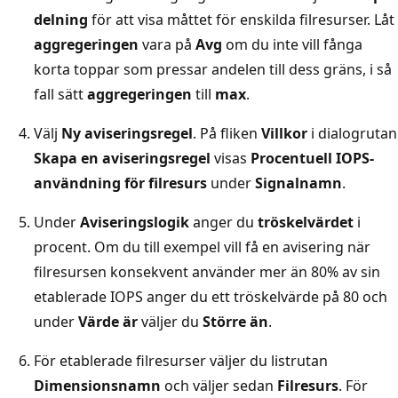
delning
för att visa måttet för enskilda filresurser. Låt
aggregeringen
vara på
Avg
om du inte vill fånga
korta toppar som pressar andelen till dess gräns, i så
fall sätt
aggregeringen
till
max
.
Välj
Ny aviseringsregel
. På fliken
Villkor
i dialogrutan
Skapa en aviseringsregel
visas
Procentuell IOPS-
användning för filresurs
under
Signalnamn
.
Under
Aviseringslogik
anger du
tröskelvärdet
i
procent. Om du till exempel vill få en avisering när
filresursen konsekvent använder mer än 80% av sin
etablerade IOPS anger du ett tröskelvärde på 80 och
under
Värde är
väljer du
Större än
.
För etablerade filresurser väljer du listrutan
Dimensionsnamn
och väljer sedan
Filresurs
. För