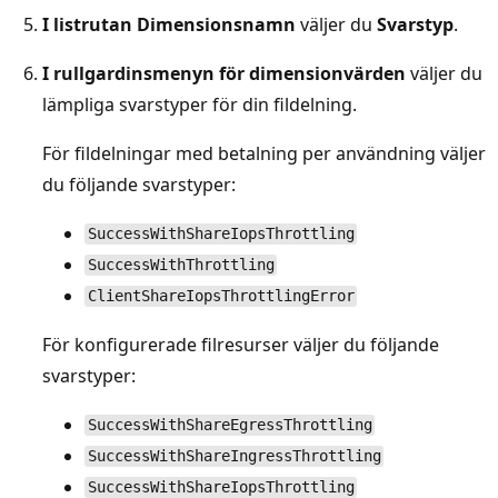
I listrutan Dimensionsnamn
väljer du
Svarstyp
.
I rullgardinsmenyn för dimensionvärden
väljer du
lämpliga svarstyper för din fildelning.
För fildelningar med betalning per användning väljer
du följande svarstyper:
SuccessWithShareIopsThrottling
SuccessWithThrottling
ClientShareIopsThrottlingError
För konfigurerade filresurser väljer du följande
svarstyper:
SuccessWithShareEgressThrottling
SuccessWithShareIngressThrottling
SuccessWithShareIopsThrottling