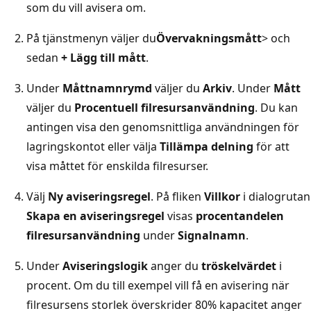
som du vill avisera om.
På tjänstmenyn väljer du
Övervakningsmått
>
och
sedan
+ Lägg till mått
.
Under
Måttnamnrymd
väljer du
Arkiv
. Under
Mått
väljer du
Procentuell filresursanvändning
. Du kan
antingen visa den genomsnittliga användningen för
lagringskontot eller välja
Tillämpa delning
för att
visa måttet för enskilda filresurser.
Välj
Ny aviseringsregel
. På fliken
Villkor
i dialogrutan
Skapa en aviseringsregel
visas
procentandelen
filresursanvändning
under
Signalnamn
.
Under
Aviseringslogik
anger du
tröskelvärdet
i
procent. Om du till exempel vill få en avisering när
filresursens storlek överskrider 80% kapacitet anger