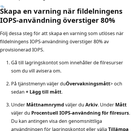
Skapa en varning när fildelningens
IOPS-användning överstiger 80%
Följ dessa steg för att skapa en varning som utlöses när
fildelningens IOPS-användning överstiger 80% av
provisionerad IOPS.
Gå till lagringskontot som innehåller de filresurser
som du vill avisera om.
På tjänstmenyn väljer du
Övervakningsmått
>
och
sedan
+ Lägg till mått
.
Under
Måttnamnrymd
väljer du
Arkiv
. Under
Mått
väljer du
Procentuell IOPS-användning för filresurs
.
Du kan antingen visa den genomsnittliga
användningen för lagringskontot eller välja
Tillämpa