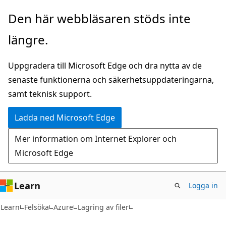
Hoppa
Den här webbläsaren stöds inte
till
längre.
huvudinnehåll
Uppgradera till Microsoft Edge och dra nytta av de
senaste funktionerna och säkerhetsuppdateringarna,
samt teknisk support.
Ladda ned Microsoft Edge
Mer information om Internet Explorer och
Microsoft Edge
Learn
Logga in
Learn
Felsöka
Azure
Lagring av filer