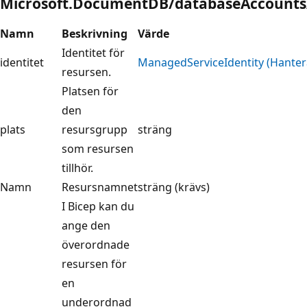
Microsoft.DocumentDB/databaseAccount
Namn
Beskrivning
Värde
Identitet för
identitet
ManagedServiceIdentity (Hantera
resursen.
Platsen för
den
plats
resursgrupp
sträng
som resursen
tillhör.
Namn
Resursnamnet
sträng (krävs)
I Bicep kan du
ange den
överordnade
resursen för
en
underordnad