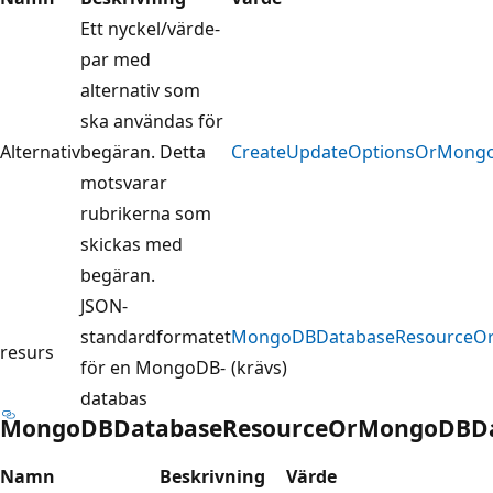
Ett nyckel/värde-
par med
alternativ som
ska användas för
Alternativ
begäran. Detta
CreateUpdateOptionsOrMongo
motsvarar
rubrikerna som
skickas med
begäran.
JSON-
standardformatet
MongoDBDatabaseResourceOr
resurs
för en MongoDB-
(krävs)
databas
MongoDBDatabaseResourceOrMongoDBDat
Namn
Beskrivning
Värde