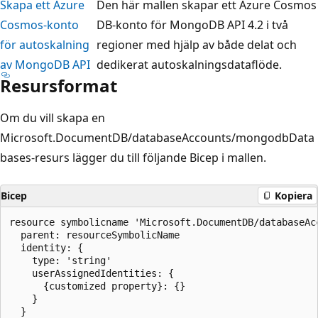
Skapa ett Azure
Den här mallen skapar ett Azure Cosmos
Cosmos-konto
DB-konto för MongoDB API 4.2 i två
för autoskalning
regioner med hjälp av både delat och
av MongoDB API
dedikerat autoskalningsdataflöde.
Resursformat
Om du vill skapa en
Microsoft.DocumentDB/databaseAccounts/mongodbData
bases-resurs lägger du till följande Bicep i mallen.
Bicep
Kopiera
resource symbolicname 'Microsoft.DocumentDB/databaseAc
  parent: resourceSymbolicName

  identity: {

    type: 'string'

    userAssignedIdentities: {

      {customized property}: {}

    }

  }
