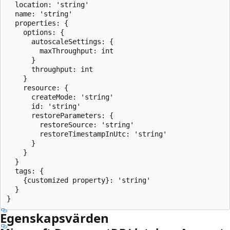
  location: 'string'

  name: 'string'

  properties: {

    options: {

      autoscaleSettings: {

        maxThroughput: int

      }

      throughput: int

    }

    resource: {

      createMode: 'string'

      id: 'string'

      restoreParameters: {

        restoreSource: 'string'

        restoreTimestampInUtc: 'string'

      }

    }

  }

  tags: {

    {customized property}: 'string'

  }

Egenskapsvärden