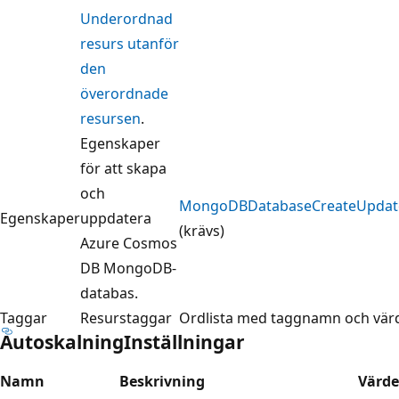
Underordnad
resurs utanför
den
överordnade
resursen
.
Egenskaper
för att skapa
och
MongoDBDatabaseCreateUpdate
Egenskaper
uppdatera
(krävs)
Azure Cosmos
DB MongoDB-
databas.
Taggar
Resurstaggar
Ordlista med taggnamn och vär
AutoskalningInställningar
Namn
Beskrivning
Värde