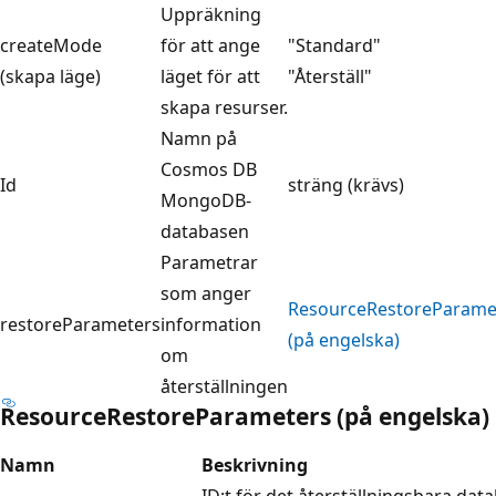
Uppräkning
createMode
för att ange
"Standard"
(skapa läge)
läget för att
"Återställ"
skapa resurser.
Namn på
Cosmos DB
Id
sträng (krävs)
MongoDB-
databasen
Parametrar
som anger
ResourceRestoreParame
restoreParameters
information
(på engelska)
om
återställningen
ResourceRestoreParameters (på engelska)
Namn
Beskrivning
ID:t för det återställningsbara dat