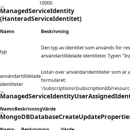
10000.
ManagedServiceIdentity
(HanteradServiceIdentitet)
Namn
Beskrivning
Den typ av identitet som används för re
typ
användartilldelade identiteter. Typen "Ing
Listan över användaridentiteter som är 
användartilldelade
formuläret:
identiteter
'/subscriptions/{subscriptionId}/resou
ManagedServiceIdentityUserAssignedIdent
Namn
Beskrivning
Värde
MongoDBDatabaseCreateUpdatePropertie
Namn
Beskrivning
Värde