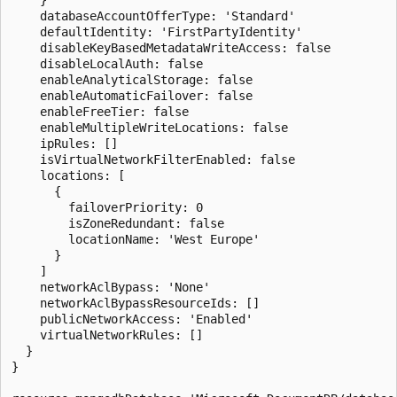
    databaseAccountOfferType: 'Standard'

    defaultIdentity: 'FirstPartyIdentity'

    disableKeyBasedMetadataWriteAccess: false

    disableLocalAuth: false

    enableAnalyticalStorage: false

    enableAutomaticFailover: false

    enableFreeTier: false

    enableMultipleWriteLocations: false

    ipRules: []

    isVirtualNetworkFilterEnabled: false

    locations: [

      {

        failoverPriority: 0

        isZoneRedundant: false

        locationName: 'West Europe'

      }

    ]

    networkAclBypass: 'None'

    networkAclBypassResourceIds: []

    publicNetworkAccess: 'Enabled'

    virtualNetworkRules: []

  }

}
