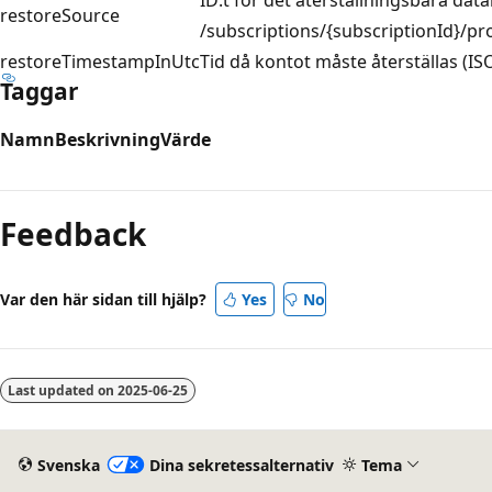
restoreSource
/subscriptions/{subscriptionId}/
restoreTimestampInUtc
Tid då kontot måste återställas (IS
Taggar
Namn
Beskrivning
Värde
Feedback
Var den här sidan till hjälp?
Yes
No
Last updated on
2025-06-25
Svenska
Dina sekretessalternativ
Tema