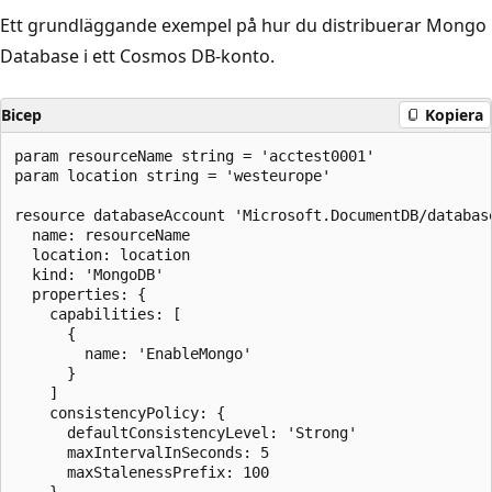
Ett grundläggande exempel på hur du distribuerar Mongo
Database i ett Cosmos DB-konto.
Bicep
Kopiera
param resourceName string = 'acctest0001'

param location string = 'westeurope'

resource databaseAccount 'Microsoft.DocumentDB/database
  name: resourceName

  location: location

  kind: 'MongoDB'

  properties: {

    capabilities: [

      {

        name: 'EnableMongo'

      }

    ]

    consistencyPolicy: {

      defaultConsistencyLevel: 'Strong'

      maxIntervalInSeconds: 5

      maxStalenessPrefix: 100

    }
