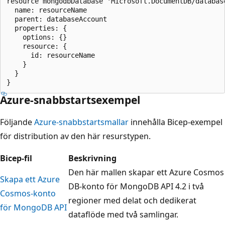
resource mongodbDatabase 'Microsoft.DocumentDB/databas
  name: resourceName

  parent: databaseAccount

  properties: {

    options: {}

    resource: {

      id: resourceName

    }

  }

Azure-snabbstartsexempel
Följande
Azure-snabbstartsmallar
innehålla Bicep-exempel
för distribution av den här resurstypen.
Bicep-fil
Beskrivning
Den här mallen skapar ett Azure Cosmos
Skapa ett Azure
DB-konto för MongoDB API 4.2 i två
Cosmos-konto
regioner med delat och dedikerat
för MongoDB API
dataflöde med två samlingar.