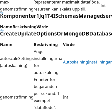
max-
Representerar maximalt dataflöde,
Int
genomströmning
resursen kan skalas upp till.
Komponenter1Jq1T4ISchemasManagedservice
Namn
Beskrivning
Värde
CreateUpdateOptionsOrMongoDBDatabase
Namn
Beskrivning
Värde
Anger
autoscaleSettings
inställningarna
AutoskalningInställningar
(autoskalning)
för
autoskalning.
Enheter för
begäranden
per sekund. Till
genomströmning
Int
exempel
"dataflöde":